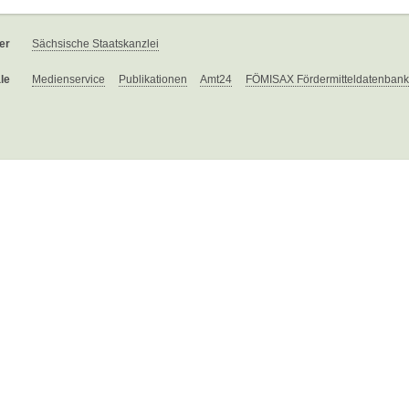
er
Sächsische Staatskanzlei
le
Medienservice
Publikationen
Amt24
FÖMISAX Fördermitteldatenbank