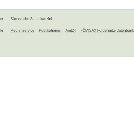
er
Sächsische Staatskanzlei
le
Medienservice
Publikationen
Amt24
FÖMISAX Fördermitteldatenbank