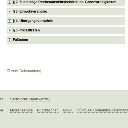
§ 2 Zuständige Rechtsaufsichtsbehörde bei Grenzstreitigkeiten
§ 3 Einwohnerantrag
§ 4 Übergangsvorschrift
§ 5 Inkrafttreten
Fußnoten
zum Seitenanfang
er
Sächsische Staatskanzlei
le
Medienservice
Publikationen
Amt24
FÖMISAX Fördermitteldatenbank