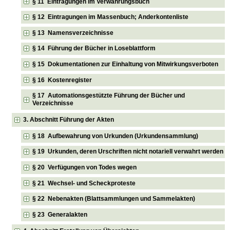
§ 11 Eintragungen im Verwahrungsbuch
§ 12 Eintragungen im Massenbuch; Anderkontenliste
§ 13 Namensverzeichnisse
§ 14 Führung der Bücher in Loseblattform
§ 15 Dokumentationen zur Einhaltung von Mitwirkungsverboten
§ 16 Kostenregister
§ 17 Automationsgestützte Führung der Bücher und
Verzeichnisse
3. Abschnitt Führung der Akten
§ 18 Aufbewahrung von Urkunden (Urkundensammlung)
§ 19 Urkunden, deren Urschriften nicht notariell verwahrt werden
§ 20 Verfügungen von Todes wegen
§ 21 Wechsel- und Scheckproteste
§ 22 Nebenakten (Blattsammlungen und Sammelakten)
§ 23 Generalakten