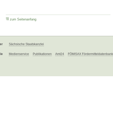
zum Seitenanfang
er
Sächsische Staatskanzlei
le
Medienservice
Publikationen
Amt24
FÖMISAX Fördermitteldatenbank