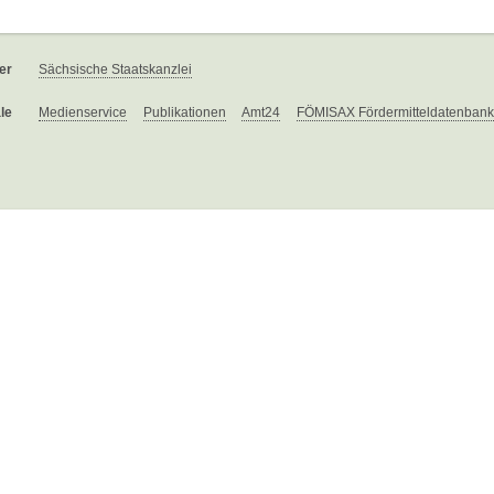
er
Sächsische Staatskanzlei
le
Medienservice
Publikationen
Amt24
FÖMISAX Fördermitteldatenbank