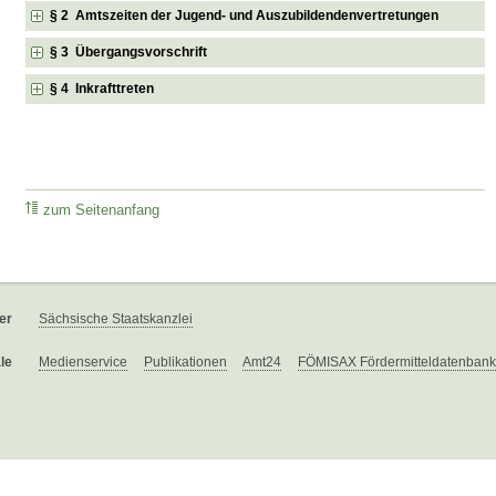
§ 2 Amtszeiten der Jugend- und Auszubildendenvertretungen
§ 3 Übergangsvorschrift
§ 4 Inkrafttreten
zum Seitenanfang
er
Sächsische Staatskanzlei
le
Medienservice
Publikationen
Amt24
FÖMISAX Fördermitteldatenbank