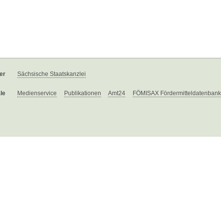
er
Sächsische Staatskanzlei
le
Medienservice
Publikationen
Amt24
FÖMISAX Fördermitteldatenbank