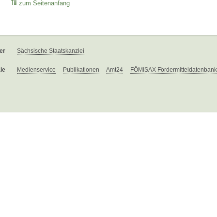
zum Seitenanfang
er
Sächsische Staatskanzlei
le
Medienservice
Publikationen
Amt24
FÖMISAX Fördermitteldatenbank