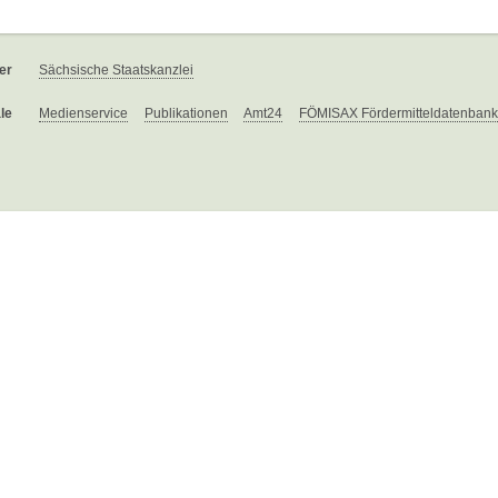
er
Sächsische Staatskanzlei
le
Medienservice
Publikationen
Amt24
FÖMISAX Fördermitteldatenbank