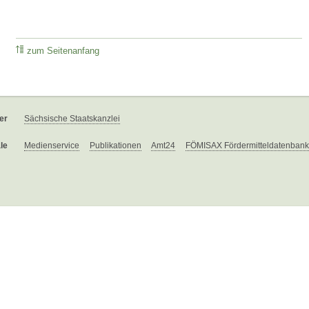
zum Seitenanfang
er
Sächsische Staatskanzlei
le
Medienservice
Publikationen
Amt24
FÖMISAX Fördermitteldatenbank