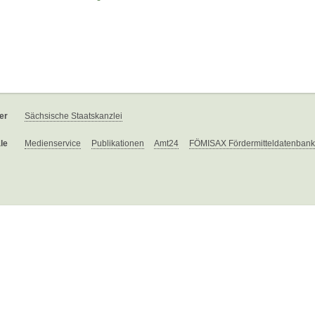
er
Sächsische Staatskanzlei
le
Medienservice
Publikationen
Amt24
FÖMISAX Fördermitteldatenbank