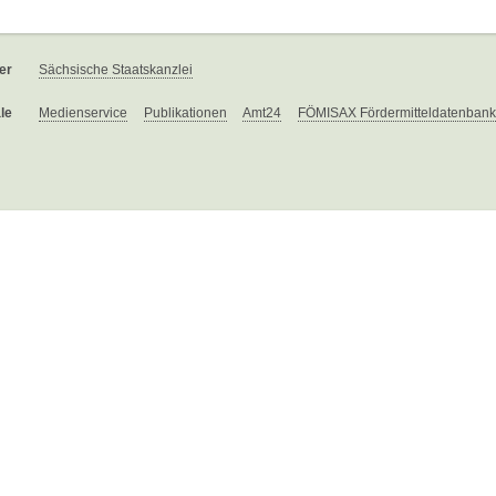
er
Sächsische Staatskanzlei
le
Medienservice
Publikationen
Amt24
FÖMISAX Fördermitteldatenbank