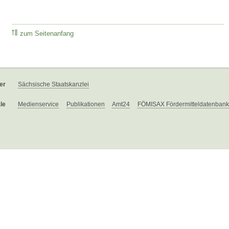
zum Seitenanfang
er
Sächsische Staatskanzlei
le
Medienservice
Publikationen
Amt24
FÖMISAX Fördermitteldatenbank