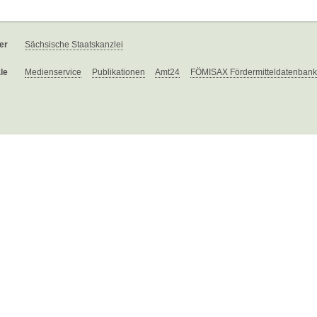
er
Sächsische Staatskanzlei
le
Medienservice
Publikationen
Amt24
FÖMISAX Fördermitteldatenbank