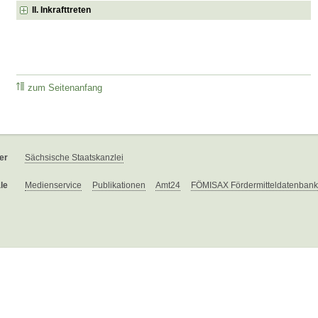
II. Inkrafttreten
zum Seitenanfang
er
Sächsische Staatskanzlei
le
Medienservice
Publikationen
Amt24
FÖMISAX Fördermitteldatenbank