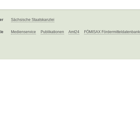
er
Sächsische Staatskanzlei
le
Medienservice
Publikationen
Amt24
FÖMISAX Fördermitteldatenbank