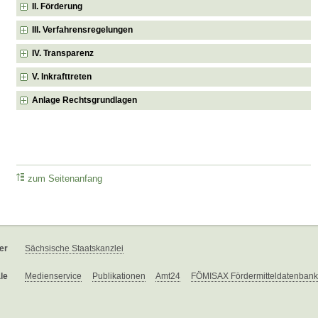
II. Förderung
III. Verfahrensregelungen
IV. Transparenz
V. Inkrafttreten
Anlage Rechtsgrundlagen
zum Seitenanfang
er
Sächsische Staatskanzlei
le
Medienservice
Publikationen
Amt24
FÖMISAX Fördermitteldatenbank