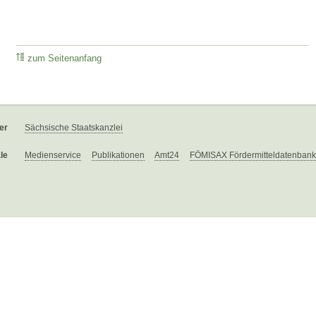
zum Seitenanfang
er
Sächsische Staatskanzlei
le
Medienservice
Publikationen
Amt24
FÖMISAX Fördermitteldatenbank