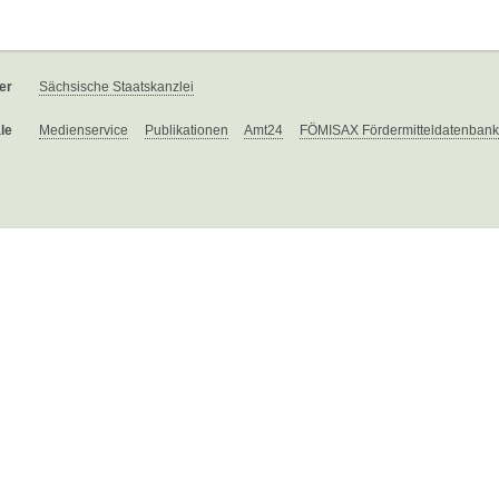
er
Sächsische Staatskanzlei
le
Medienservice
Publikationen
Amt24
FÖMISAX Fördermitteldatenbank