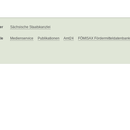
er
Sächsische Staatskanzlei
le
Medienservice
Publikationen
Amt24
FÖMISAX Fördermitteldatenbank