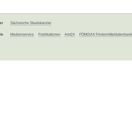
er
Sächsische Staatskanzlei
le
Medienservice
Publikationen
Amt24
FÖMISAX Fördermitteldatenbank