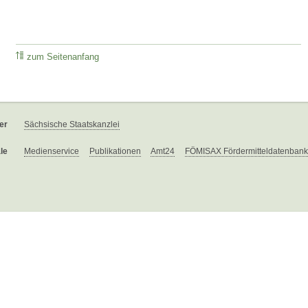
zum Seitenanfang
er
Sächsische Staatskanzlei
le
Medienservice
Publikationen
Amt24
FÖMISAX Fördermitteldatenbank