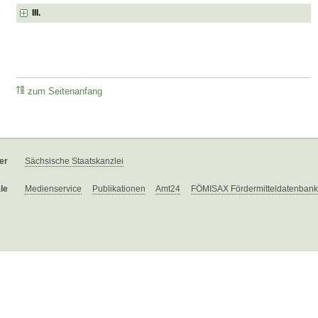
III.
zum Seitenanfang
er
Sächsische Staatskanzlei
le
Medienservice
Publikationen
Amt24
FÖMISAX Fördermitteldatenbank