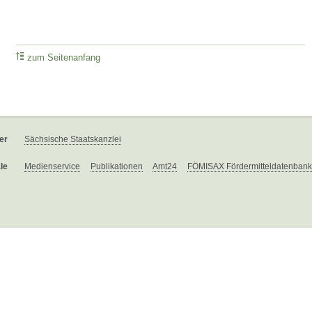
zum Seitenanfang
er
Sächsische Staatskanzlei
le
Medienservice
Publikationen
Amt24
FÖMISAX Fördermitteldatenbank