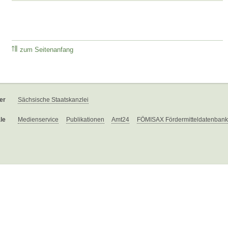
zum Seitenanfang
er
Sächsische Staatskanzlei
le
Medienservice
Publikationen
Amt24
FÖMISAX Fördermitteldatenbank