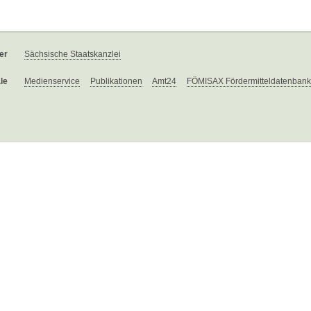
er
Sächsische Staatskanzlei
le
Medienservice
Publikationen
Amt24
FÖMISAX Fördermitteldatenbank