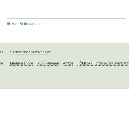
zum Seitenanfang
er
Sächsische Staatskanzlei
le
Medienservice
Publikationen
Amt24
FÖMISAX Fördermitteldatenbank