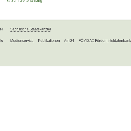
zum Seitenanfang
er
Sächsische Staatskanzlei
le
Medienservice
Publikationen
Amt24
FÖMISAX Fördermitteldatenbank