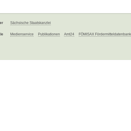
er
Sächsische Staatskanzlei
le
Medienservice
Publikationen
Amt24
FÖMISAX Fördermitteldatenbank