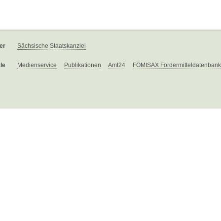
er
Sächsische Staatskanzlei
le
Medienservice
Publikationen
Amt24
FÖMISAX Fördermitteldatenbank