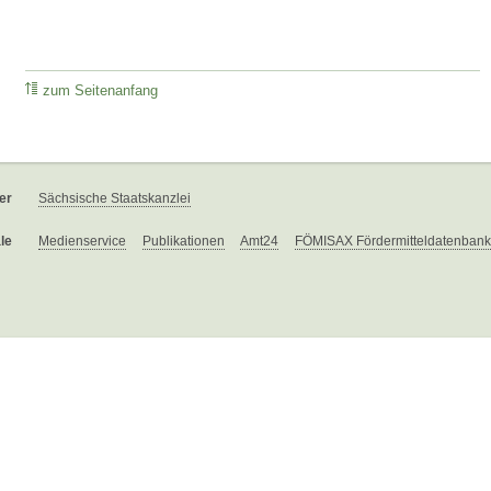
zum Seitenanfang
er
Sächsische Staatskanzlei
le
Medienservice
Publikationen
Amt24
FÖMISAX Fördermitteldatenbank