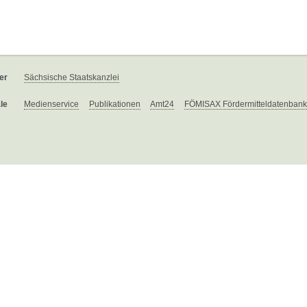
er
Sächsische Staatskanzlei
le
Medienservice
Publikationen
Amt24
FÖMISAX Fördermitteldatenbank