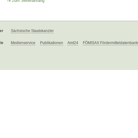
zum Seitenanfang
er
Sächsische Staatskanzlei
le
Medienservice
Publikationen
Amt24
FÖMISAX Fördermitteldatenbank