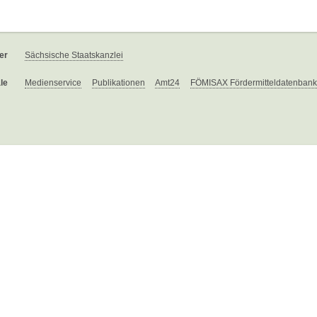
er
Sächsische Staatskanzlei
le
Medienservice
Publikationen
Amt24
FÖMISAX Fördermitteldatenbank