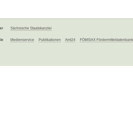
er
Sächsische Staatskanzlei
le
Medienservice
Publikationen
Amt24
FÖMISAX Fördermitteldatenbank