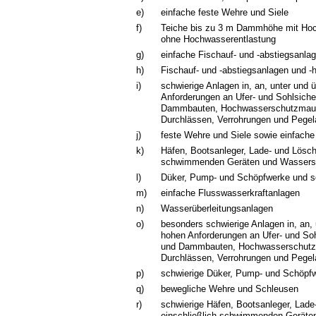
e)
einfache feste Wehre und Siele
f)
Teiche bis zu 3 m Dammhöhe mit Ho
ohne Hochwasserentlastung
g)
einfache Fischauf- und -abstiegsanlag
h)
Fischauf- und -abstiegsanlagen und -h
i)
schwierige Anlagen in, an, unter und
Anforderungen an Ufer- und Sohlsiche
Dammbauten, Hochwasserschutzmaue
Durchlässen, Verrohrungen und Pegel
j)
feste Wehre und Siele sowie einfach
k)
Häfen, Bootsanleger, Lade- und Lösch
schwimmenden Geräten und Wassers
l)
Düker, Pump- und Schöpfwerke und s
m)
einfache Flusswasserkraftanlagen
n)
Wasserüberleitungsanlagen
o)
besonders schwierige Anlagen in, an,
hohen Anforderungen an Ufer- und Soh
und Dammbauten, Hochwasserschutz
Durchlässen, Verrohrungen und Pegel
p)
schwierige Düker, Pump- und Schöpfw
q)
bewegliche Wehre und Schleusen
r)
schwierige Häfen, Bootsanleger, Lad
einschließlich schwimmenden Geräte