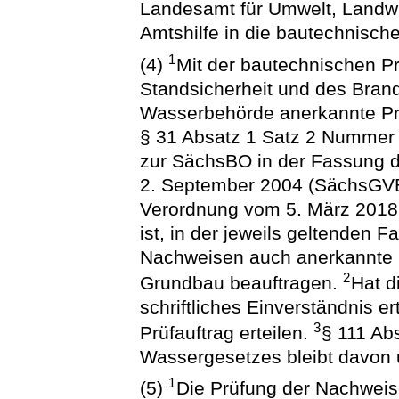
Landesamt für Umwelt, Landwi
Amtshilfe in die bautechnisch
1
(4)
Mit der bautechnischen P
Standsicherheit und des Bran
Wasserbehörde anerkannte Pr
§ 31 Absatz 1 Satz 2 Nummer
zur SächsBO in der Fassung
2. September 2004 (SächsGVBl.
Verordnung vom 5. März 2018
ist, in der jeweils geltenden 
Nachweisen auch anerkannte P
2
Grundbau beauftragen.
Hat d
schriftliches Einverständnis e
3
Prüfauftrag erteilen.
§ 111 Ab
Wassergesetzes bleibt davon 
1
(5)
Die Prüfung der Nachweise