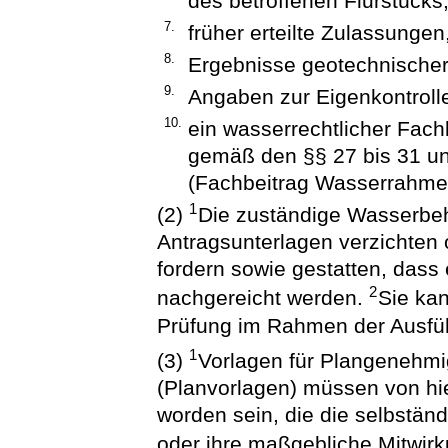
des betroffenen Flurstücks
7.
früher erteilte Zulassungen
8.
Ergebnisse geotechnische
9.
Angaben zur Eigenkontroll
10.
ein wasserrechtlicher Fach
gemäß den §§ 27 bis 31 u
(Fachbeitrag Wasserrahmenr
1
(2)
Die zuständige Wasserbeh
Antragsunterlagen verzichten 
fordern sowie gestatten, dass
2
nachgereicht werden.
Sie ka
Prüfung im Rahmen der Ausfüh
1
(3)
Vorlagen für Plangenehmi
(Planvorlagen) müssen von hier
worden sein, die die selbstän
oder ihre maßgebliche Mitwi