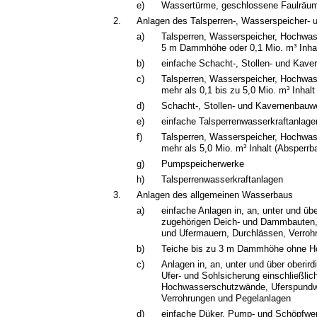
e)
Wassertürme, geschlossene Faulräu
2.
Anlagen des Talsperren-, Wasserspeicher-
a)
Talsperren, Wasserspeicher, Hochwas
5 m Dammhöhe oder 0,1 Mio. m³ Inhal
b)
einfache Schacht-, Stollen- und Kav
c)
Talsperren, Wasserspeicher, Hochwas
mehr als 0,1 bis zu 5,0 Mio. m³ Inhal
d)
Schacht-, Stollen- und Kavernenbauw
e)
einfache Talsperrenwasserkraftanlage
f)
Talsperren, Wasserspeicher, Hochwas
mehr als 5,0 Mio. m³ Inhalt (Absperr
g)
Pumpspeicherwerke
h)
Talsperrenwasserkraftanlagen
3.
Anlagen des allgemeinen Wasserbaus
a)
einfache Anlagen in, an, unter und üb
zugehörigen Deich- und Dammbauten
und Ufermauern, Durchlässen, Verroh
b)
Teiche bis zu 3 m Dammhöhe ohne H
c)
Anlagen in, an, unter und über oberi
Ufer- und Sohlsicherung einschließl
Hochwasserschutzwände, Uferspundw
Verrohrungen und Pegelanlagen
d)
einfache Düker, Pump- und Schöpfwe