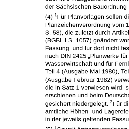
der Sächsischen Bauordnung g
1
(4)
Für Planvorlagen sollen d
Planzeichenverordnung vom 1
S. 58), die zuletzt durch Arti
(BGBl. I S. 1057) geändert wor
Fassung, und für dort nicht f
nach DIN 2425 „Planwerke für 
Wasserwirtschaft und für Fern
Teil 4 (Ausgabe Mai 1980), Te
(Ausgabe Februar 1982) verw
die in Satz 1 verwiesen wird, 
erschienen und beim Deutsch
3
gesichert niedergelegt.
Für d
amtliche Höhen- und Lageref
in der jeweils geltenden Fass
1