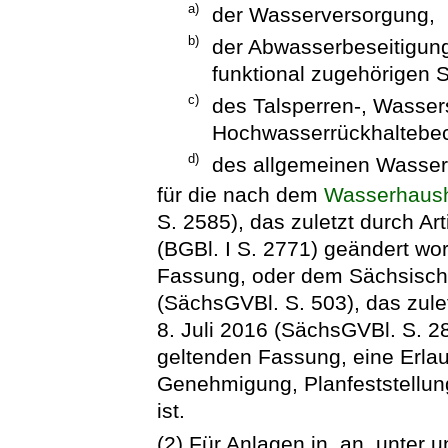
a)
der Wasserversorgung,
b)
der Abwasserbeseitigung
funktional zugehörigen
c)
des Talsperren-, Wasser
Hochwasserrückhaltebe
d)
des allgemeinen Wasser
für die nach dem
Wasserhaush
S. 2585), das zuletzt durch Ar
(BGBl. I S. 2771) geändert wor
Fassung, oder dem Sächsisch
(SächsGVBl. S. 503), das zule
8. Juli 2016 (SächsGVBl. S. 28
geltenden Fassung, eine Erlau
Genehmigung, Planfeststellun
ist.
(2) Für Anlagen in, an, unter