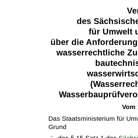
Ve
des Sächsische
für Umwelt 
über die Anforderung
wasserrechtliche Z
bautechni
wasserwirts
(Wasserrech
Wasserbauprüfver
Vom 
Das Staatsministerium für Umw
Grund
–
des § 15 Satz 1 des
Sächs