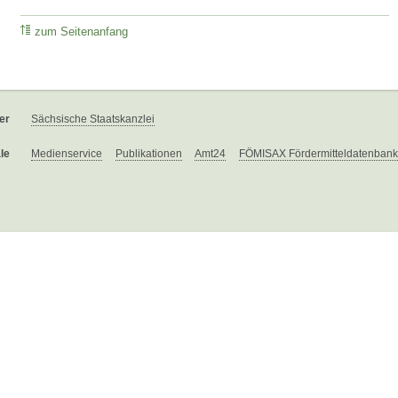
zum Seitenanfang
er
Sächsische Staatskanzlei
le
Medienservice
Publikationen
Amt24
FÖMISAX Fördermitteldatenbank