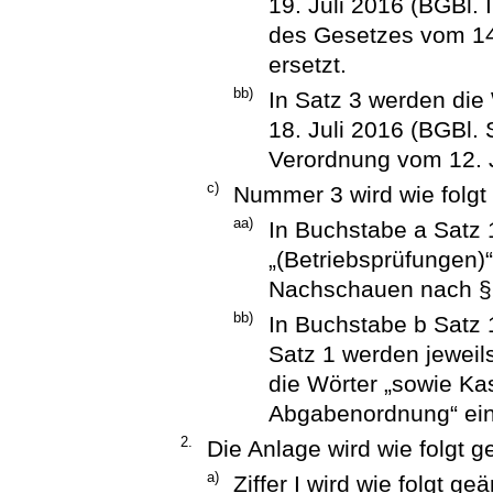
19. Juli 2016 (BGBl. I
des Gesetzes vom 14.
ersetzt.
bb)
In Satz 3 werden die
18. Juli 2016 (BGBl. 
Verordnung vom 12. Ju
c)
Nummer 3 wird wie folgt
aa)
In Buchstabe a Satz
„(Betriebsprüfungen)
Nachschauen nach § 
bb)
In Buchstabe b Satz 
Satz 1 werden jeweil
die Wörter „sowie K
Abgabenordnung“ ein
2.
Die Anlage wird wie folgt g
a)
Ziffer I wird wie folgt geä