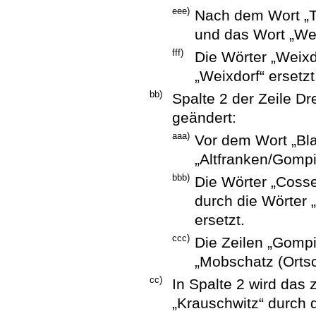
eee)
Nach dem Wort „T
und das Wort „Wei
fff)
Die Wörter „Weixd
„Weixdorf“ ersetzt
bb)
Spalte 2 der Zeile Dr
geändert:
aaa)
Vor dem Wort „Bla
„Altfranken/Gompi
bbb)
Die Wörter „Coss
durch die Wörter
ersetzt.
ccc)
Die Zeilen „Gompi
„Mobschatz (Ortsc
cc)
In Spalte 2 wird das
„Krauschwitz“ durch d