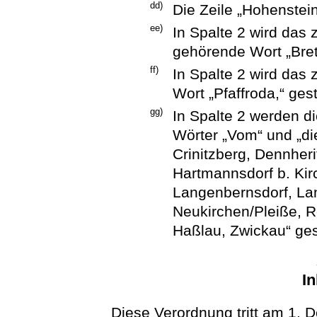
dd)
Die Zeile „Hohenstein
ee)
In Spalte 2 wird da
gehörende Wort „Bret
ff)
In Spalte 2 wird da
Wort „Pfaffroda,“ ges
gg)
In Spalte 2 werden 
Wörter „Vom“ und „d
Crinitzberg, Dennheri
Hartmannsdorf b. Kirc
Langenbernsdorf, La
Neukirchen/Pleiße, R
Haßlau, Zwickau“ ges
In
Diese Verordnung tritt am 1. 