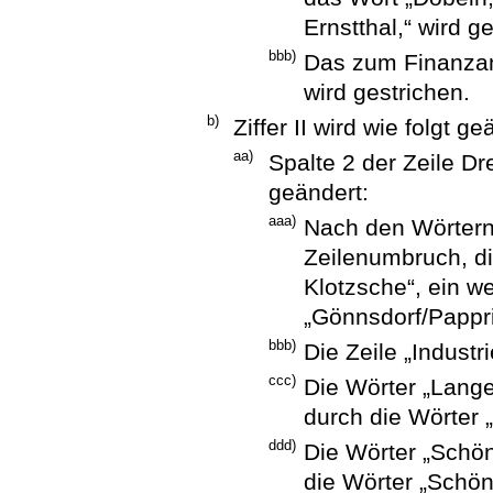
Ernstthal,“ wird g
bbb)
Das zum Finanzam
wird gestrichen.
b)
Ziffer II wird wie folgt ge
aa)
Spalte 2 der Zeile Dr
geändert:
aaa)
Nach den Wörtern
Zeilenumbruch, di
Klotzsche“, ein w
„Gönnsdorf/Pappri
bbb)
Die Zeile „Industr
ccc)
Die Wörter „Lang
durch die Wörter 
ddd)
Die Wörter „Schön
die Wörter „Schönf