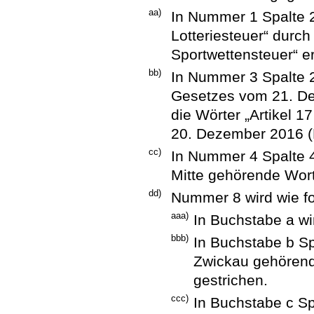
aa)
In Nummer 1 Spalte 
Lotteriesteuer“ durch
Sportwettensteuer“ er
bb)
In Nummer 3 Spalte 2
Gesetzes vom 21. De
die Wörter „Artikel 
20. Dezember 2016 (B
cc)
In Nummer 4 Spalte 
Mitte gehörende Wort
dd)
Nummer 8 wird wie fo
aaa)
In Buchstabe a wi
bbb)
In Buchstabe b S
Zwickau gehörend
gestrichen.
ccc)
In Buchstabe c S