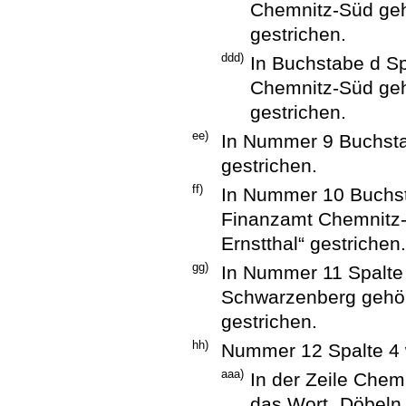
Chemnitz-Süd geh
gestrichen.
ddd)
In Buchstabe d S
Chemnitz-Süd geh
gestrichen.
ee)
In Nummer 9 Buchstab
gestrichen.
ff)
In Nummer 10 Buchst
Finanzamt Chemnitz-
Ernstthal“ gestrichen
gg)
In Nummer 11 Spalte
Schwarzenberg gehör
gestrichen.
hh)
Nummer 12 Spalte 4 w
aaa)
In der Zeile Chem
das Wort „Döbeln,