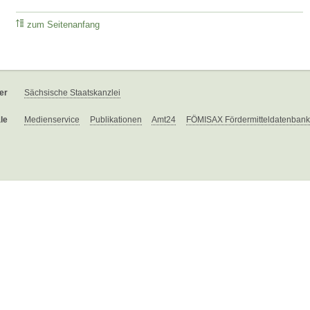
zum Seitenanfang
er
Sächsische Staatskanzlei
le
Medienservice
Publikationen
Amt24
FÖMISAX Fördermitteldatenbank