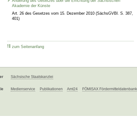
Änderung des Gesetzes über die Errichtung der Sächsischen
Akademie der Künste
Art. 26 des Gesetzes vom 15. Dezember 2010 (SächsGVBl. S. 387,
401)
zum Seitenanfang
er
Sächsische Staatskanzlei
le
Medienservice
Publikationen
Amt24
FÖMISAX Fördermitteldatenbank