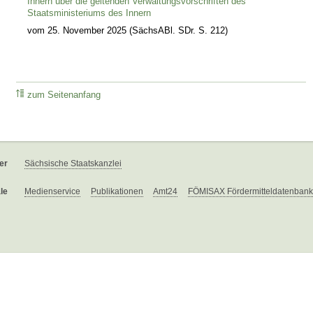
Innern über die geltenden Verwaltungsvorschriften des
Staatsministeriums des Innern
vom 25. November 2025 (SächsABl. SDr. S. 212)
zum Seitenanfang
er
Sächsische Staatskanzlei
le
Medienservice
Publikationen
Amt24
FÖMISAX Fördermitteldatenbank