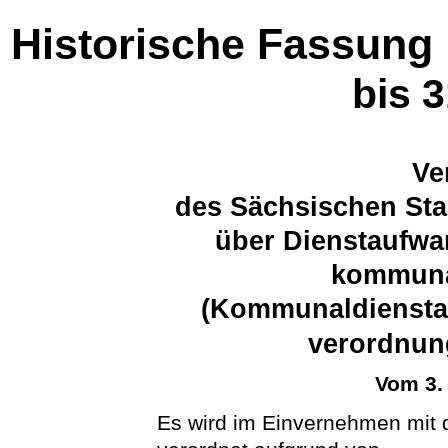
Historische Fassung
bis 
Ve
des Sächsischen Sta
über Dienstaufwa
kommuna
(Kommunal­dienst­
verordnu
Vom 3.
Es wird im Einvernehmen mit 