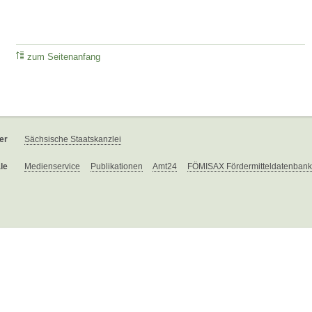
zum Seitenanfang
er
Sächsische Staatskanzlei
le
Medienservice
Publikationen
Amt24
FÖMISAX Fördermitteldatenbank