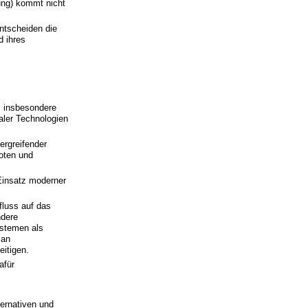
ung) kommt nicht
ntscheiden die
 ihres
, insbesondere
aler Technologien
ergreifender
oten und
Einsatz moderner
fluss auf das
ndere
ystemen als
 an
eitigen.
afür
ernativen und