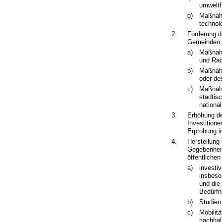
umweltf
g)
Maßnahm
technol
2.
Förderung d
Gemeinden z
a)
Maßnahm
und Rad
b)
Maßnahm
oder de
c)
Maßnahm
städtis
nationa
3.
Erhöhung de
Investition
Erprobung i
4.
Herstellung 
Gegebenheit
öffentliche
a)
investi
insbeso
und die
Bedürfn
b)
Studien
c)
Mobilit
nachhalt