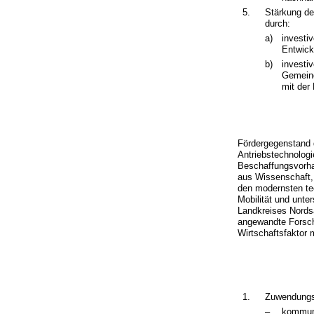
5.
Stärkung de
durch:
a)
investi
Entwick
b)
investi
Gemeind
mit der
Fördergegenstand d
Antriebstechnolog
Beschaffungsvorha
aus Wissenschaft,
den modernsten te
Mobilität und unte
Landkreises Nords
angewandte Forschu
Wirtschaftsfaktor 
1.
Zuwendungs
–
kommuna