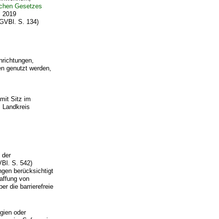
chen Gesetzes
l 2019
GVBl. S. 134)
nrichtungen,
n genutzt werden,
it Sitz im
m Landkreis
 der
Bl. S. 542)
gen berücksichtigt
affung von
r die barrierefreie
gien oder