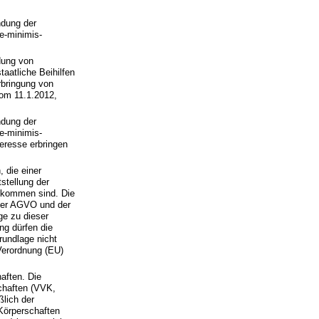
dung der
e-minimis-
dung von
taatliche Beihilfen
rbringung von
vom 11.1.2012,
dung der
e-minimis-
eresse erbringen
 die einer
stellung der
gekommen sind. Die
der AGVO und der
ge zu dieser
ng dürfen die
rundlage nicht
 Verordnung (EU)
aften. Die
chaften (VVK,
lich der
Körperschaften