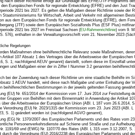
ng nach dieser Richtlinie erfolgt auf Grundlage des EFRE/JTF-Programms des
 den Europäischen Fonds für regionale Entwicklung (EFRE) und den Just Tran
rperiode 2021 bis 2027. Es gelten die Maßgaben dieser Richtlinie sowie der Ri
 Staatsministeriums für Wirtschaft, Arbeit und Verkehr mit allgemeinen Bes
on aus dem Europäischen Fonds für regionale Entwicklung (EFRE), dem Fond
bergang (JTF) sowie dem Europäischen Sozialfonds Plus (ESF Plus) mitfinan
erperiode 2021 bis 2027 im Freistaat Sachsen (
EU-Rahmenrichtlinie
) vom 9. M
S. 576), enthalten in der Verwaltungsvorschrift vom 21. November 2023 (Säc
htliche Regelungen
erden Maßnahmen ohne beihilferechtliche Relevanz sowie Maßnahmen, dere
ch Artikel 107 Absatz 1 des Vertrages über die Arbeitsweise der Europäischen
, S. 1; nachfolgend AEUV genannt) darstellt, sofern diese im Einzelfall unte
ngen und Maßgaben einer der in Ziffer I Nummer 3.2 genannten beihilferechtl
ch bei der Zuwendung nach dieser Richtlinie um eine staatliche Beihilfe im S
 Absatz 1 AEUV handelt, wird diese nach Maßgabe und unter Einhaltung der 
en beihilferechtlichen Bestimmungen in der jeweils geltenden Fassung gewährt
ung (EU) Nr. 651/2014 der Kommission vom 17. Juni 2014 zur Feststellung de
ter Gruppen von Beihilfen mit dem Binnenmarkt in Anwendung der Artikel 10
s über die Arbeitsweise der Europäischen Union (ABl. L 187 vom 26.6.2014, S. 
ie Verordnung (EU) Nr. 2023/1315 der Kommission vom 23. Juni 2023 (ABl. L
23, S. 1) geändert worden ist (nachfolgend AGVO genannt),
ung (EG) Nr. 1370/2007 des Europäischen Parlaments und des Rates vom 23
fentliche Personenverkehrsdienste auf Schiene und Straße und zur Aufhebun
r. 1191/69 und (EWG) Nr. 1107/70 des Rates (ABl. L 315 vom 3.12.2007, S. 1
t durch die Verordnung (EU) 2016/2238 des Europäischen Parlaments und d