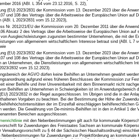
ember 2016 (ABl. L 354 vom 23.12.2016, S. 22),
ung (EU) 2023/2831 der Kommission vom 13. Dezember 2023 über die Anwen
 107 und 108 des Vertrags über die Arbeitsweise der Europäischen Union auf D
en (ABl. L 2023/2831 vom 15.12.2023),
ss Nr. 2012/21/EU der Kommission vom 20. Dezember 2011 über die Anwen
 106 Absatz 2 des Vertrags über die Arbeitsweise der Europäischen Union auf s
 von Ausgleichsleistungen zugunsten bestimmter Unternehmen, die mit der E
eistungen von allgemeinem wirtschaftlichem Interesse betraut sind (ABl. L 7 
owie
ung (EU) 2023/2832 der Kommission vom 13. Dezember 2023 über die Anwen
 107 und 108 des Vertrags über die Arbeitsweise der Europäischen Union auf D
en an Unternehmen, die Dienstleistungen von allgemeinem wirtschaftlichem Int
 2023/2832 vom 15.12.2023).
gsbereich der AGVO dürfen keine Beihilfen an Unternehmen gewährt werden,
ngsanordnung aufgrund eines früheren Beschlusses der Kommission zur Fest
eit einer Beihilfe und ihrer Unvereinbarkeit mit dem Binnenmarkt nicht nach
on Beihilfen an Unternehmen in Schwierigkeiten ist im Anwendungsbereich 
(EU) 2023/2832 in der Regel ausgeschlossen. Im Übrigen sind die in der Anla
enthaltenen Vorgaben zu beachten. Bei der Bestimmung der Höhe der Zuwendu
eihilfehöchstintensitäten der im Einzelfall einschlägigen beihilferechtlichen G
n werden. Die Gewährung von De-minimis-Beihilfen ist in den in Artikel 1 der
enannten Bereichen ausgeschlossen.
enrichtlinie
mit den Nebenbestimmungen gilt auch für kommunale Körpersch
vorschrift für Zuwendungen des Freistaates Sachsen an kommunale Körpers
r Verwaltungsvorschrift zu § 44 der Sächsischen Haushaltsordnung) einschließ
n Nebenbestimmungen für Zuwendungen zur Projektförderung an kommunale 