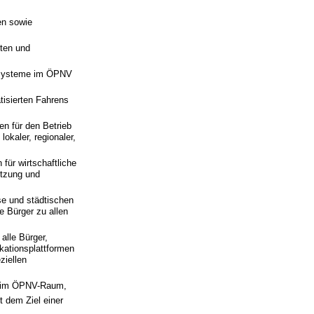
en sowie
dten und
gssysteme im ÖPNV
isierten Fahrens
n für den Betrieb
okaler, regionaler,
für wirtschaftliche
etzung und
sse und städtischen
 Bürger zu allen
lle Bürger,
kationsplattformen
ziellen
) im ÖPNV-Raum,
t dem Ziel einer