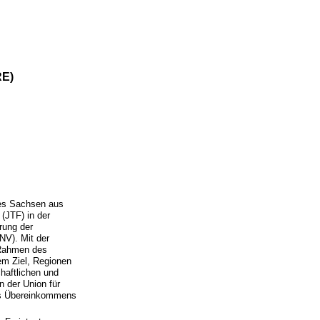
RE)
es Sachsen aus
(JTF) in der
rung der
V). Mit der
 Rahmen des
em Ziel, Regionen
haftlichen und
 der Union für
des Übereinkommens