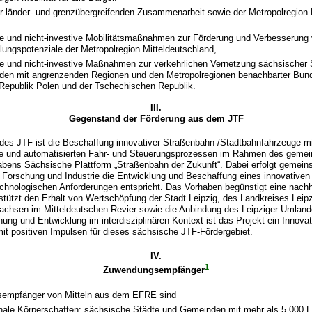
r länder- und grenzübergreifenden Zusammenarbeit sowie der Metropolregion 
ve und nicht-investive Mobilitätsmaßnahmen zur Förderung und Verbesserung
lungspotenziale der Metropolregion Mitteldeutschland,
ve und nicht-investive Maßnahmen zur verkehrlichen Vernetzung sächsischer 
en mit angrenzenden Regionen und den Metropolregionen benachbarter Bun
 Republik Polen und der Tschechischen Republik.
III.
Gegenstand der Förderung aus dem JTF
es JTF ist die Beschaffung innovativer Straßenbahn-/Stadtbahnfahrzeuge mit
ie und automatisierten Fahr- und Steuerungsprozessen im Rahmen des geme
bens Sächsische Plattform „Straßenbahn der Zukunft“. Dabei erfolgt gemein
 Forschung und Industrie die Entwicklung und Beschaffung eines innovativen
chnologischen Anforderungen entspricht. Das Vorhaben begünstigt eine nachh
rstützt den Erhalt von Wertschöpfung der Stadt Leipzig, des Landkreises Leip
achsen im Mitteldeutschen Revier sowie die Anbindung des Leipziger Umland
ng und Entwicklung im interdisziplinären Kontext ist das Projekt ein Innovat
mit positiven Impulsen für dieses sächsische JTF-Fördergebiet.
IV.
1
Zuwendungsempfänger
empfänger von Mitteln aus dem EFRE sind
le Körperschaften: sächsische Städte und Gemeinden mit mehr als 5.000 E