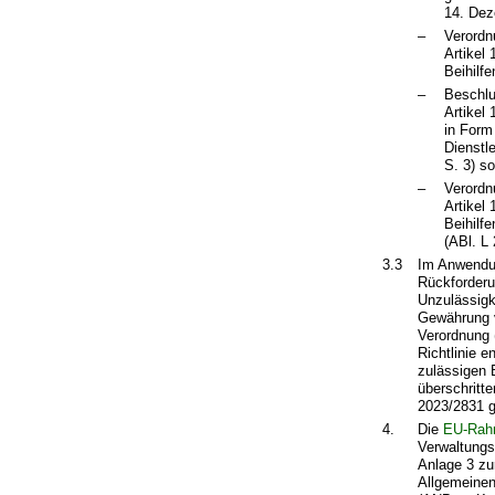
14. Dez
–
Verordn
Artikel
Beihilf
–
Beschlu
Artikel
in Form
Dienstl
S. 3) s
–
Verordn
Artikel
Beihilf
(ABl. L
3.3
Im Anwendun
Rückforderu
Unzulässigk
Gewährung v
Verordnung 
Richtlinie 
zulässigen B
überschritte
2023/2831 g
4.
Die
EU-Rahm
Verwaltungs
Anlage 3 zu
Allgemeine