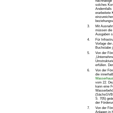
nachhaltige 
solches Kon
Andernfalls 
erarbeitete
einzureiche
beziehungsw
3.
Mit Ausnahm
müssen die
Ausgaben si
4.
Für Infrast
Vorlage der
Buchstabe j
5.
Von der För
„Unternehmen
Umstrukturi
erfüllen. De
6.
Von der För
die innerha
Wasserhaus
vom 22. Dez
kann eine F
Wasserbehör
(SächsGVBl.
S. 705) geä
der Förderu
7.
Von der För
Anlagen in 