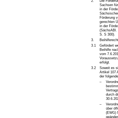
2.
Die Förderu
Sachsen für
in der Förde
Sächsischen
Förderung v
gerechten Ü
in der Förd
(SächsABl. 
S. S 300).
3.
Beihilferec
3.1
Gefördert w
Beihilfe na
vom 7.6.2016
Voraussetzu
erfolgt.
3.2
Soweit es si
Artikel 107
der folgend
–
Verordn
bestimm
Vertrag
durch d
30.6.20
–
Verordn
über öf
(EWG) N
geänder