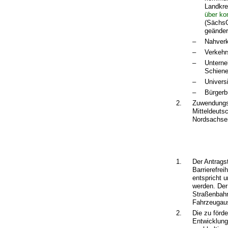
Landkre
über k
(SächsG
geänder
–
Nahver
–
Verkehr
–
Unterne
Schiene
–
Univers
–
Bürgerb
2.
Zuwendungse
Mitteldeuts
Nordsachsen
1.
Der Antrags
Barrierefrei
entspricht 
werden. Der
Straßenbahn
Fahrzeugaus
2.
Die zu förd
Entwicklung