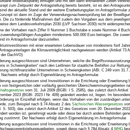
urbane Mobilitätspläne) einfügen und mit den darin enthaltenen Zielen vereinb
zept zum Zeitpunkt der Antragstellung bereits besteht, ist es den Antragsunt
sind der aktuelle Stand und der weitere Erarbeitungsplan im Antragsformular z
 Konzept ist dann im Zuge der Verwendungsnachweisprüfung bei der Bewilligu
n. Die zu fördernde Maßnahmen darf zudem den Vorgaben aus dem jeweilige
eise dem Landesverkehrsplan 2030 (LVP Sachsen 2030) nicht widerspreche
e der Vorhaben nach Ziffer II Nummer 1 Buchstabe e sowie Nummer 4 Buch
 zuwendungsfähigen Ausgaben mindestens 500.000 Euro betragen. Die zuwe
nd im Antragsformular darzustellen.
rukturinvestitionen mit einer erwarteten Lebensdauer von mindestens fünf Jah
 Antragsunterlagen die Klimaverträglichkeit nachgewiesen werden (Artikel 73 
 der DachVO).
derung ausgeschlossen sind Unternehmen, welche die Begriffsvoraussetzung
s in Schwierigkeiten“ nach den Leitlinien für staatliche Beihilfen zur Rettun
erung nichtfinanzieller Unternehmen in Schwierigkeiten (ABl. C 249 vom 31.7.
r Nachweis erfolgt durch Eigenerklärung im Antragsformular.
derung ausgeschlossen sind Investitionen in die Errichtung oder Erweiterung 
lb von festgesetzten oder vorläufig gesicherten Überschwemmungsgebieten n
haltsgesetzes
vom 31. Juli 2009 (BGBl. I S. 2585), das zuletzt durch Artike
ember 2023 (BGBl. 2023 I Nr. 409) geändert worden ist, liegen. Im besonder
örderung im Einzelfall erfolgen, wenn das Vorhaben von der zuständigen unte
de, zum Beispiel nach § 74 Absatz 2 des
Sächsischen Wassergesetzes
vom
 S. 503), das zuletzt durch Artikel 12 des Gesetzes vom 20. Dezember 202
ndert worden ist, genehmigt wurde oder diese bei durch andere Behörden ge
ng zustimmt. Der Nachweis erfolgt durch Eigenerklärung im Antragsformular.
derung ausgeschlossen sind Investitionen in die Errichtung oder Erweiterung b
Hochwasserentstehungsgebieten, soweit diese nach § 78d Absatz 4
WHG
bez