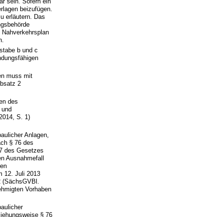
ar sein. Sofern ein
erlagen beizufügen.
u erläutern. Das
ngsbehörde
n Nahverkehrsplan
n.
stabe b und c
ndungsfähigen
ren muss mit
Absatz 2
en des
g und
2014, S. 1)
baulicher Anlagen,
ach § 76 des
l 7 des Gesetzes
en Ausnahmefall
ren
 12. Juli 2013
2 (SächsGVBl.
nehmigten Vorhaben
aulicher
iehungsweise § 76