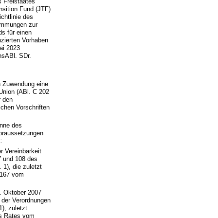
 Freistaates
sition Fund (JTF)
chtlinie des
timmungen zur
s für einen
zierten Vorhaben
ai 2023
hsABl. SDr.
n Zuwendung eine
 Union (ABl. C 202
r den
ichen Vorschriften
inne des
Voraussetzungen
:
r Vereinbarkeit
7 und 108 des
1), die zuletzt
 167 vom
. Oktober 2007
g der Verordnungen
), zuletzt
es Rates vom