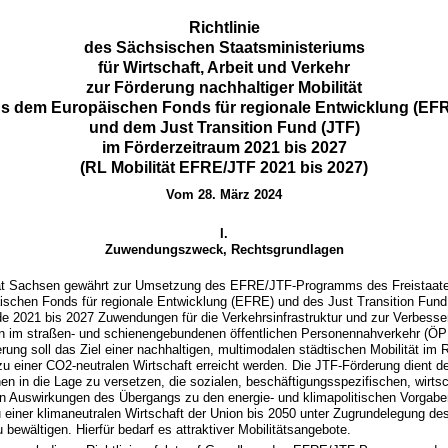
Richtlinie
des Sächsischen Staatsministeriums
für Wirtschaft, Arbeit und Verkehr
zur Förderung nachhaltiger Mobilität
s dem Europäischen Fonds für regionale Entwicklung (EF
und dem Just Transition Fund (JTF)
im Förderzeitraum 2021 bis 2027
(RL Mobilität EFRE/JTF 2021 bis 2027)
Vom 28. März 2024
I.
Zuwendungszweck, Rechtsgrundlagen
aat Sachsen gewährt zur Umsetzung des EFRE/JTF-Programms des Freistaat
schen Fonds für regionale Entwicklung (EFRE) und des Just Transition Fund 
de 2021 bis 2027 Zuwendungen für die Verkehrsinfrastruktur und zur Verbesse
 im straßen- und schienengebundenen öffentlichen Personennahverkehr (ÖPN
ung soll das Ziel einer nachhaltigen, multimodalen städtischen Mobilität im
u einer CO2-neutralen Wirtschaft erreicht werden. Die JTF-Förderung dient d
n in die Lage zu versetzen, die sozialen, beschäftigungsspezifischen, wirtsc
n Auswirkungen des Übergangs zu den energie- und klimapolitischen Vorgaben
 einer klimaneutralen Wirtschaft der Union bis 2050 unter Zugrundelegung 
 bewältigen. Hierfür bedarf es attraktiver Mobilitätsangebote.