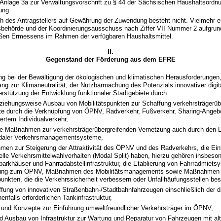
Anlage 3a zur Verwaltungsvorschrift zu § 44 der Sächsischen Haushaltsordn
ung.
h des Antragstellers auf Gewährung der Zuwendung besteht nicht. Vielmehr e
sbehörde und der Koordinierungsausschuss nach Ziffer VII Nummer 2 aufgrund
ßen Ermessens im Rahmen der verfügbaren Haushaltsmittel.
II.
Gegenstand der Förderung aus dem EFRE
ng bei der Bewältigung der ökologischen und klimatischen Herausforderungen
ng zur Klimaneutralität, der Nutzbarmachung des Potenzials innovativer digit
erstützung der Entwicklung funktionaler Stadtgebiete durch:
ziehungsweise Ausbau von Mobilitätspunkten zur Schaffung verkehrsträgerüb
e durch die Verknüpfung von ÖPNV, Radverkehr, Fußverkehr, Sharing-Angeb
ertem Individualverkehr,
ve Maßnahmen zur verkehrsträgerübergreifenden Vernetzung auch durch den 
daler Verkehrsmanagementsysteme,
en zur Steigerung der Attraktivität des ÖPNV und des Radverkehrs, die Ein
uelle Verkehrsmittelwahlverhalten (Modal Split) haben, hierzu gehören insbeso
parkhäuser und Fahrradabstellinfrastruktur, die Etablierung von Fahrradmiets
ung zum ÖPNV, Maßnahmen des Mobilitätsmanagements sowie Maßnahmen
unkten, die die Verkehrssicherheit verbessern oder Unfallhäufungsstellen bes
fung von innovativen Straßenbahn-/Stadtbahnfahrzeugen einschließlich der d
nfalls erforderlichen Tankinfrastruktur,
 und Konzepte zur Einführung umweltfreundlicher Verkehrsträger im ÖPNV,
d Ausbau von Infrastruktur zur Wartung und Reparatur von Fahrzeugen mit alt