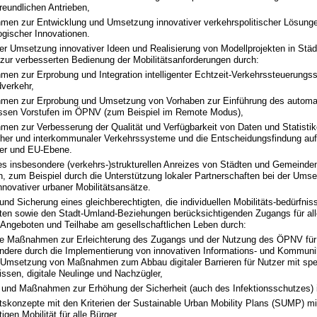
reundlichen Antrieben,
en zur Entwicklung und Umsetzung innovativer verkehrspolitischer Lösung
ogischer Innovationen.
er Umsetzung innovativer Ideen und Realisierung von Modellprojekten in Stä
ur verbesserten Bedienung der Mobilitätsanforderungen durch:
en zur Erprobung und Integration intelligenter Echtzeit-Verkehrssteuerun
verkehr,
en zur Erprobung und Umsetzung von Vorhaben zur Einführung des automat
ssen Vorstufen im ÖPNV (zum Beispiel im Remote Modus),
en zur Verbesserung der Qualität und Verfügbarkeit von Daten und Statistike
cher und interkommunaler Verkehrssysteme und die Entscheidungsfindung auf l
ler und EU-Ebene.
s insbesondere (verkehrs-)strukturellen Anreizes von Städten und Gemeinden 
en, zum Beispiel durch die Unterstützung lokaler Partnerschaften bei der Ums
nnovativer urbaner Mobilitätsansätze.
und Sicherung eines gleichberechtigten, die individuellen Mobilitäts-bedürfni
en sowie den Stadt-Umland-Beziehungen berücksichtigenden Zugangs für alle
n Angeboten und Teilhabe am gesellschaftlichen Leben durch:
ve Maßnahmen zur Erleichterung des Zugangs und der Nutzung des ÖPNV für a
ndere durch die Implementierung von innovativen Informations- und Kommuni
 Umsetzung von Maßnahmen zum Abbau digitaler Barrieren für Nutzer mit spe
issen, digitale Neulinge und Nachzügler,
 und Maßnahmen zur Erhöhung der Sicherheit (auch des Infektionsschutzes
ätskonzepte mit den Kriterien der Sustainable Urban Mobility Plans (SUMP) mi
igen Mobilität für alle Bürger.