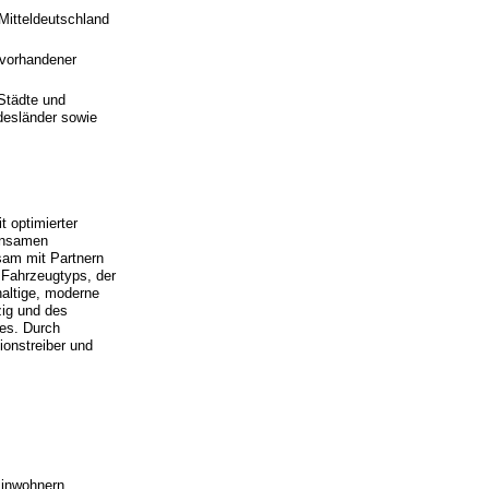
Mitteldeutschland
 vorhandener
Städte und
desländer sowie
 optimierter
insamen
sam mit Partnern
 Fahrzeugtyps, der
altige, moderne
zig und des
es. Durch
ionstreiber und
inwohnern,