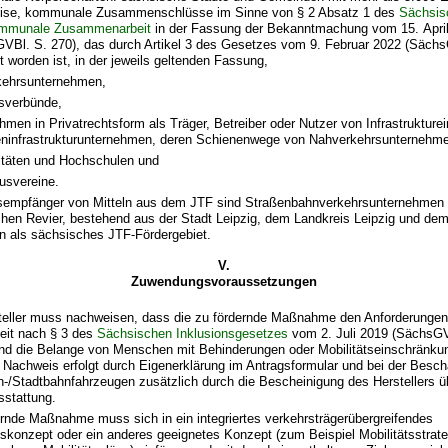
ise, kommunale Zusammenschlüsse im Sinne von § 2 Absatz 1 des
Sächsis
ommunale Zusammenarbeit
in der Fassung der Bekanntmachung vom 15. Apri
VBl. S. 270), das durch Artikel 3 des Gesetzes vom 9. Februar 2022 (Sächs
t worden ist, in der jeweils geltenden Fassung,
kehrsunternehmen,
sverbünde,
hmen in Privatrechtsform als Träger, Betreiber oder Nutzer von Infrastrukturei
ninfrastrukturunternehmen, deren Schienenwege von Nahverkehrsunternehme
itäten und Hochschulen und
usvereine.
mpfänger von Mitteln aus dem JTF sind Straßenbahnverkehrsunternehmen m
chen Revier, bestehend aus der Stadt Leipzig, dem Landkreis Leipzig und de
 als sächsisches JTF-Fördergebiet.
V.
Zuwendungsvoraussetzungen
teller muss nachweisen, dass die zu fördernde Maßnahme den Anforderungen
heit nach § 3 des
Sächsischen Inklusionsgesetzes
vom 2. Juli 2019 (SächsGV
und die Belange von Menschen mit Behinderungen oder Mobilitätseinschränkun
 Nachweis erfolgt durch Eigenerklärung im Antragsformular und bei der Besch
-/Stadtbahnfahrzeugen zusätzlich durch die Bescheinigung des Herstellers übe
stattung.
ernde Maßnahme muss sich in ein integriertes verkehrsträgerübergreifendes
skonzept oder ein anderes geeignetes Konzept (zum Beispiel Mobilitätsstrate