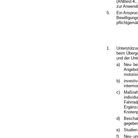
(ANBest-K, 
zur Anwend
5.
Ein Anspruc
Bewilligung
pflichtgemä
1.
Unterstützu
beim Überga
und der Unt
a)
Neu- be
Angebot
motorisi
b)
investi
intermo
c)
Maßnahm
individ
Fahrrad
Ergänz
Knotenp
d)
Beschaf
gegebene
e)
Studien
f)
Neu- un