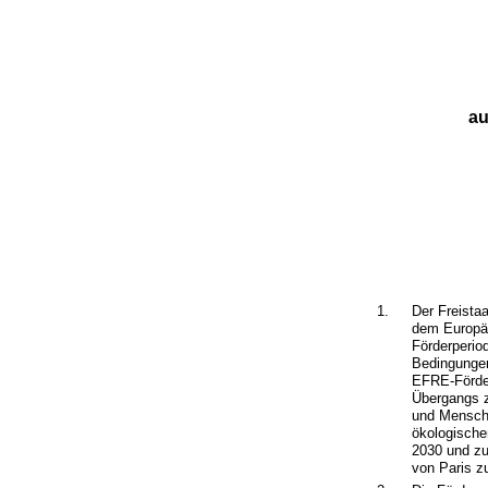
au
1.
Der Freist
dem Europäi
Förderperio
Bedingungen
EFRE-Förder
Übergangs z
und Mensche
ökologische
2030 und zu
von Paris zu