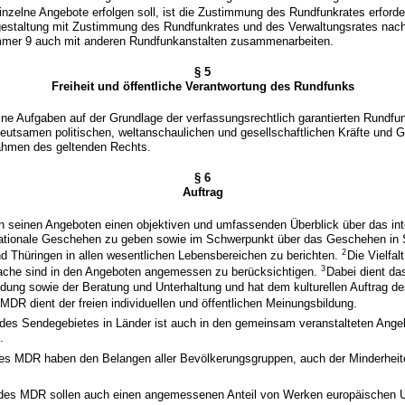
 einzelne Angebote erfolgen soll, ist die Zustimmung des Rundfunkrates erforde
estaltung mit Zustimmung des Rundfunkrates und des Verwaltungsrates na
mer 9 auch mit anderen Rundfunkanstalten zusammenarbeiten.
§ 5
Freiheit und öffentliche Verantwortung des Rundfunks
ine Aufgaben auf der Grundlage der verfassungsrechtlich garantierten Rundfun
eutsamen politischen, weltanschaulichen und gesellschaftlichen Kräfte und 
ahmen des geltenden Rechts.
§ 6
Auftrag
n seinen Angeboten einen objektiven und umfassenden Überblick über das inte
ationale Geschehen zu geben sowie im Schwerpunkt über das Geschehen in
2
d Thüringen in allen wesentlichen Lebensbereichen zu berichten.
Die Vielfal
3
rache sind in den Angeboten angemessen zu berücksichtigen.
Dabei dient da
ldung sowie der Beratung und Unterhaltung und hat dem kulturellen Auftrag 
MDR dient der freien individuellen und öffentlichen Meinungsbildung.
g des Sendegebietes in Länder ist auch in den gemeinsam veranstalteten An
.
des MDR haben den Belangen aller Bevölkerungsgruppen, auch der Minderhei
des MDR sollen auch einen angemessenen Anteil von Werken europäischen 