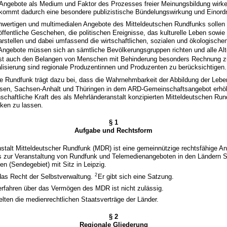
r Angebote als Medium und Faktor des Prozesses freier Meinungsbildung wirk
 kommt dadurch eine besondere publizistische Bündelungswirkung und Einord
chwertigen und multimedialen Angebote des Mitteldeutschen Rundfunks sollen
ffentliche Geschehen, die politischen Ereignisse, das kulturelle Leben sowie
arstellen und dabei umfassend die wirtschaftlichen, sozialen und ökologische
Angebote müssen sich an sämtliche Bevölkerungsgruppen richten und alle Al
i ist auch den Belangen von Menschen mit Behinderung besonders Rechnung z
lisierung sind regionale Produzentinnen und Produzenten zu berücksichtigen.
e Rundfunk trägt dazu bei, dass die Wahrnehmbarkeit der Abbildung der Leben
en, Sachsen-Anhalt und Thüringen in dem ARD-Gemeinschaftsangebot erhöh
nschaftliche Kraft des als Mehrländeranstalt konzipierten Mitteldeutschen Rund
rken zu lassen.
§ 1
Aufgabe und Rechtsform
stalt Mitteldeutscher Rundfunk (MDR) ist eine gemeinnützige rechtsfähige An
ts zur Veranstaltung von Rundfunk und Telemedienangeboten in den Ländern
en (Sendegebiet) mit Sitz in Leipzig.
2
as Recht der Selbstverwaltung.
Er gibt sich eine Satzung.
erfahren über das Vermögen des MDR ist nicht zulässig.
lten die medienrechtlichen Staatsverträge der Länder.
§ 2
Regionale Gliederung