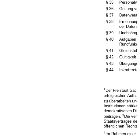
§ 35
Personalv
§ 36
Geltung v
§ 37
Datenvera
§ 38
Ernennung
der Daten
§ 39
Unabhängi
§ 40
Aufgaben 
Rundfunkd
§ 41
Gleichste
§ 42
Gültigkei
§ 43
Übergang
§ 44
Inkrafttre
1
Der Freistaat Sa
erfolgreichen Aufb
zu überarbeiten u
Institutionen stärk
demokratischen Dia
3
beitragen.
Die ver
Staatsvertrages de
öffentlichen Rechts
4
Im Rahmen einer 