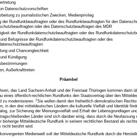
ertretung
on Datenschutzvorschriften
rbeitung zu journalistischen Zwecken, Medienprivileg
 der Rundfunkbeauftragten oder des Rundfunkbeauftragten für den Datensc
schutzbeauftragten oder des Datenschutzbeauftragen des MDR
gkeit der Rundfunkdatenschutzbeauftragten oder des Rundfunkdatenschutzb
und Befugnisse der Rundfunkdatenschutzbeauftragten oder des
atenschutzbeauftragten
llung und Chancengleichheit
t und Kündigung
sbestimmungen
ten, Außerkrafttreten
Präambel
chsen, das Land Sachsen-Anhalt und der Freistaat Thüringen kommen darin ü
au eines öffentlich-rechtlichen Rundfunks den Staatsvertrag über den Mittel
2
nd zu modernisieren.
Sie wollen damit den freiheitlich demokratischen Rechts
en, in den drei mitteldeutschen Ländern die kulturelle Vielfalt und Identität fö
log, zur Sicherung der Meinungsvielfalt und Erhalt der Lebensgrundlagen un
tragschließenden Länder sind sich darüber einig, dass durch die Neufassung
r bisherige Mitteldeutsche Rundfunk in seinem rechtlichen Bestand als rechts
 nicht berührt wird.
konvergenten Medienwelt soll der Mitteldeutsche Rundfunk durch die Herstel