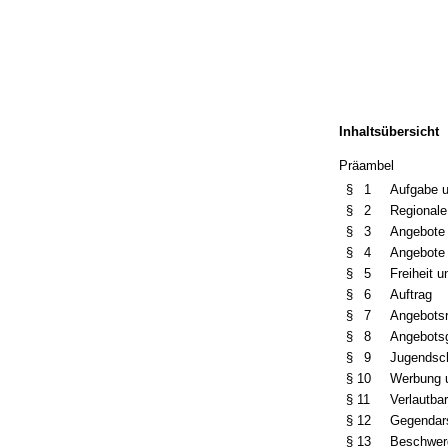
Inhaltsübersicht
Präambel
§ 1
Aufgabe 
§ 2
Regionale
§ 3
Angebote
§ 4
Angebote
§ 5
Freiheit 
§ 6
Auftrag
§ 7
Angebotsr
§ 8
Angebots
§ 9
Jugendsc
§ 10
Werbung 
§ 11
Verlautba
§ 12
Gegendars
§ 13
Beschwer