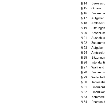
§ 14
Beweissi
§ 15
Organe
§ 16
Zusammen
§ 17
Aufgaben
§ 18
Amtszeit 
§ 19
Sitzungen
§ 20
Beschlüss
§ 21
Ausschüs
§ 22
Zusammen
§ 23
Aufgaben 
§ 24
Amtszeit 
§ 25
Sitzungen
§ 26
Intendant
§ 27
Wahl und 
§ 28
Zustimmun
§ 29
Wirtschaf
§ 30
Jahresabs
§ 31
Finanzor
§ 32
Finanzkon
§ 33
Kommerzie
§ 34
Rechtsauf