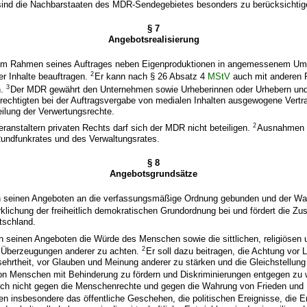
sind die Nachbarstaaten des MDR-Sendegebietes besonders zu berücksichtig
§ 7
Angebotsrealisierung
im Rahmen seines Auftrages neben Eigenproduktionen in angemessenem Umfa
2
er Inhalte beauftragen.
Er kann nach § 26 Absatz 4
MStV
auch mit anderen 
3
n.
Der MDR gewährt den Unternehmen sowie Urheberinnen oder Urhebern un
rechtigten bei der Auftragsvergabe von medialen Inhalten ausgewogene Vert
teilung der Verwertungsrechte.
2
anstaltern privaten Rechts darf sich der MDR nicht beteiligen.
Ausnahmen b
ndfunkrates und des Verwaltungsrates.
§ 8
Angebotsgrundsätze
n seinen Angeboten an die verfassungsmäßige Ordnung gebunden und der Wahr
irklichung der freiheitlich demokratischen Grundordnung bei und fördert die 
tschland.
n seinen Angeboten die Würde des Menschen sowie die sittlichen, religiösen 
2
 Überzeugungen anderer zu achten.
Er soll dazu beitragen, die Achtung vor 
sehrtheit, vor Glauben und Meinung anderer zu stärken und die Gleichstellun
von Menschen mit Behinderung zu fördern und Diskriminierungen entgegen zu 
ch nicht gegen die Menschenrechte und gegen die Wahrung von Frieden und Fr
en insbesondere das öffentliche Geschehen, die politischen Ereignisse, die 