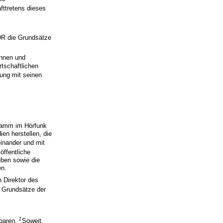
fttretens dieses
DR die Grundsätze
innen und
tschaftlichen
gung mit seinen
ramm im Hörfunk
en herstellen, die
inander und mit
öffentliche
eben sowie die
en.
n Direktor des
er Grundsätze der
2
nbaren.
Soweit