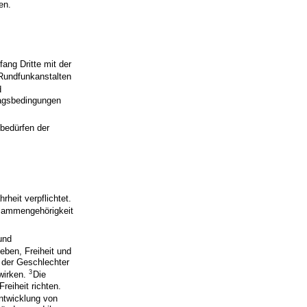
en.
ng Dritte mit der
Rundfunkanstalten
d
ragsbedingungen
edürfen der
heit verpflichtet.
Zusammengehörigkeit
und
Leben, Freiheit und
g der Geschlechter
3
wirken.
Die
eiheit richten.
Entwicklung von