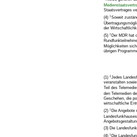
Medienstaatsvertr
Staatsvertrages ve
1
(4)
Soweit zustän
Übertragungsmögli
der Wirtschaftlich
1
(5)
Der MDR hat d
Rundfunkteilnehme
Möglichkeiten sich
übrigen Programme
1
(1)
Jedes Landesf
veranstalten sowie
Teil des Telemedi
den Telemedien de
Geschehen, die pol
wirtschaftliche En
1
(2)
Die Angebote n
Landesfunkhauses
Angebotsgestaltung
(3) Die Landesfun
1
(4)
Die Landesfun