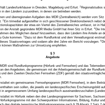
2
hält Landesfunkhäuser in Dresden, Magdeburg und Erfurt.
Regionalstudios 
 in den Ländern zuzuordnen, in denen sie betrieben werden.
en und überregionalen Aufgaben des MDR (Zentralbereich) werden vom Sitz d
2
t.
Ein trimedial aufgestellter in sich geschlossener Direktionsbereich nebst 
ionskapazitäten der etwa ein Viertel des Zentralbereiches umfasst, ist in Hal
4
von der Anstalt gegründete MDR Media GmbH hat ihren Sitz in Erfurt.
Die Int
Rahmen des Möglichen darauf hinzuwirken, dass den Ländern ihre Anteile an
5
 zu Gute kommen.
Dazu ist dem Rundfunkrat und dem Verwaltungsrat erstma
6
 dieses Staatsvertrages und sodann alle drei Jahre ein Bericht vorzulegen.
Di
n können Maßnahmen zur Umsetzung empfehlen.
§ 3
Angebote
 MDR sind Rundfunkprogramme (Hörfunk und Fernsehen) und das Telemedie
h an den Angeboten, die gemeinsam mit der Arbeitsgemeinschaft der Rundfunk
 und dem Zweiten Deutschen Fernsehen (ZDF) gemäß den staatsvertraglich
n.
staltet ein gemeinsames Fernsehprogramm (MDR Fernsehen), in dem Beiträ
nthalten sein sollen, die jeweils ein landesspezifisches Erscheinungsbild a
t in angemessenem Umfang landesspezifisch auseinanderzuschalten (Lande
staltet im Hörfunk neben den drei Landesprogrammen für Sachsen, Sachsen
 Hörfunkprogramme mit den Schwerpunkten Informationen, Bildung, Kultur und
ch drei digitale terrestrische Hörfunkprogramme nach § 29 Absatz 2 Satz 2 d