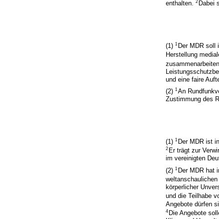
2
enthalten.
Dabei 
1
(1)
Der MDR soll 
Herstellung medial
zusammenarbeite
Leistungsschutzbe
und eine faire Auf
1
(2)
An Rundfunkver
Zustimmung des Ru
1
(1)
Der MDR ist i
2
Er trägt zur Verw
im vereinigten Deu
1
(2)
Der MDR hat i
weltanschaulichen
körperlicher Unver
und die Teilhabe 
Angebote dürfen si
4
Die Angebote soll