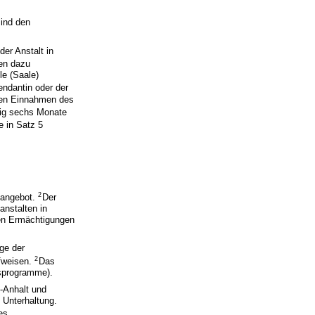
sind den
er Anstalt in
den dazu
le (Saale)
endantin oder der
 den Einnahmen des
lig sechs Monate
e in Satz 5
2
nangebot.
Der
anstalten in
en Ermächtigungen
ge der
2
ufweisen.
Das
sprogramme).
-Anhalt und
 Unterhaltung.
es