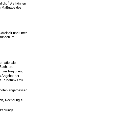
3
rlich.
Sie können
ch Maßgabe des
kfreiheit und unter
Gruppen im
rnationale,
 Sachsen,
t ihrer Regionen,
s Angebot der
des Rundfunks zu
geboten angemessen
ten, Rechnung zu
Ursprungs