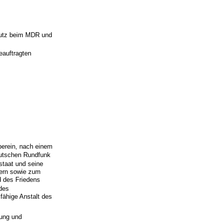
hutz beim MDR und
eauftragten
berein, nach einem
deutschen Rundfunk
staat und seine
rdern sowie zum
d des Friedens
 des
fähige Anstalt des
lung und