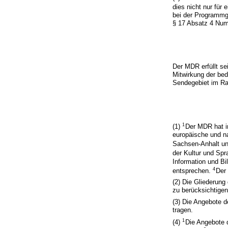
dies nicht nur für
bei der Programmg
§ 17 Absatz 4 Num
Der MDR erfüllt se
Mitwirkung der bed
Sendegebiet im R
1
(1)
Der MDR hat i
europäische und n
Sachsen-Anhalt un
der Kultur und Sp
Information und Bi
4
entsprechen.
Der 
(2) Die Gliederun
zu berücksichtigen
(3) Die Angebote 
tragen.
1
(4)
Die Angebote 