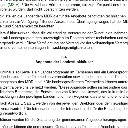
3
ages (MStV)
.
Die Anzahl der Hörfunkprogramme, die zum Zeitpunkt des Inkra
rbreitet wurden, darf nicht überschritten werden.
dig stellen die Länder dem MDR die für die Angebote benötigten technischen
2
chkeiten zur Verfügung.
Bei der Auswahl des Übertragungsweges hat der M
keit und Sparsamkeit zu beachten.
arauf hinzuwirken, dass die vollständige Versorgung der Rundfunkteilnehmer
r mit Landesprogrammen unverzüglich im Rahmen seiner technischen und wir
2
ergestellt wird.
Diese Verpflichtung hat Vorrang vor der vollständigen Versor
n und vor seinen sonstigen Entwicklungsmöglichkeiten.
§ 4
Angebote der Landesfunkhäuser
unkhaus soll jeweils ein Landesprogramm im Fernsehen und ein Landesprog
 landesspezifische Telemedien veranstalten sowie landesspezifische Telemedi
2
enangebots des MDR sind.
Die landesspezifischen Telemedien können untere
3
s Zentralbereichs vernetzt werden.
Diese Angebote sollen insbesondere das 
itischen Ereignisse, die Entwicklung von Klima und Umwelt, das kulturelle L
twicklung in den jeweiligen Ländern und ihren Regionen darstellen und einordn
ach Absatz 1 Satz 1 werden von der jeweiligen Direktorin oder dem jeweilige
2
 verantwortet.
Die Intendantin oder der Intendant bleibt für die Einhaltung d
 verantwortlich.
khäuser werden für die Gestaltung der gemeinsamen Angebote herangezogen.
khäuser können die gemeinsame Gestaltung von Teilen ihrer Angebote verei