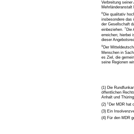
Verbreitung seine
Mehrländeranstalt
6
Die qualitativ ho
insbesondere das ö
der Gesellschaft d
7
einbeziehen.
Die 
erreichen; hierbe
dieser Angebotsrea
9
Der Mitteldeutsch
Menschen in Sachs
es Ziel, die gemei
seine Regionen wi
(1) Die Rundfunkan
öffentlichen Rech
Anhalt und Thüring
1
(2)
Der MDR hat d
(3) Ein Insolvenzv
(4) Für den MDR ge