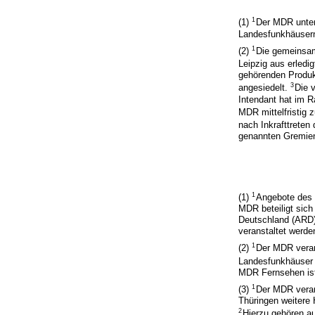
1
(1)
Der MDR unter
Landesfunkhäusern
1
(2)
Die gemeinsam
Leipzig aus erledig
gehörenden Produkt
3
angesiedelt.
Die 
Intendant hat im 
MDR mittelfristig
nach Inkrafttreten
genannten Gremie
1
(1)
Angebote des
MDR beteiligt sic
Deutschland (ARD)
veranstaltet werde
1
(2)
Der MDR veran
Landesfunkhäuser e
MDR Fernsehen is
1
(3)
Der MDR veran
Thüringen weitere
2
Hierzu gehören au