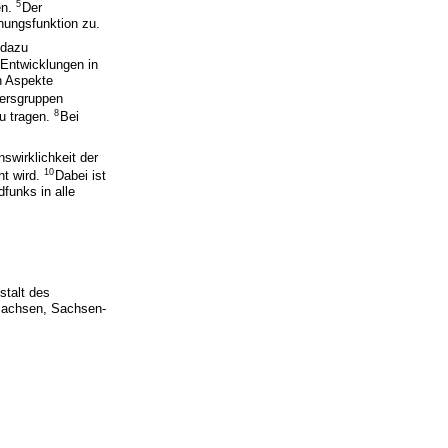
5
en.
Der
nungsfunktion zu.
 dazu
 Entwicklungen in
n Aspekte
tersgruppen
8
u tragen.
Bei
swirklichkeit der
10
t wird.
Dabei ist
funks in alle
stalt des
 Sachsen, Sachsen-