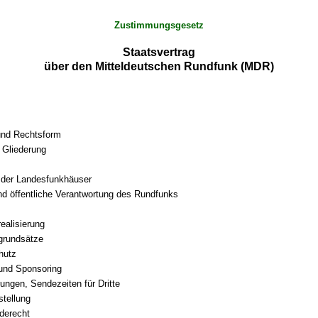
Zustimmungsgesetz
Staatsvertrag
über den Mitteldeutschen Rundfunk (MDR)
und Rechtsform
 Gliederung
 der Landesfunkhäuser
und öffentliche Verantwortung des Rundfunks
ealisierung
grundsätze
hutz
und Sponsoring
rungen, Sendezeiten für Dritte
tellung
derecht