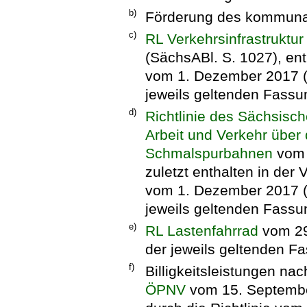
b)
Förderung des kommuna
c)
RL Verkehrsinfrastruktur
(SächsABl. S. 1027), ent
vom 1. Dezember 2017 (S
jeweils geltenden Fassu
d)
Richtlinie des Sächsisch
Arbeit und Verkehr über
Schmalspurbahnen
vom 
zuletzt enthalten in der 
vom 1. Dezember 2017 (S
jeweils geltenden Fassu
e)
RL Lastenfahrrad
vom 29
der jeweils geltenden F
f)
Billigkeitsleistungen na
ÖPNV
vom 15. September