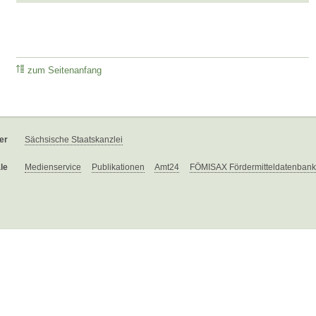
zum Seitenanfang
er
Sächsische Staatskanzlei
le
Medienservice
Publikationen
Amt24
FÖMISAX Fördermitteldatenbank