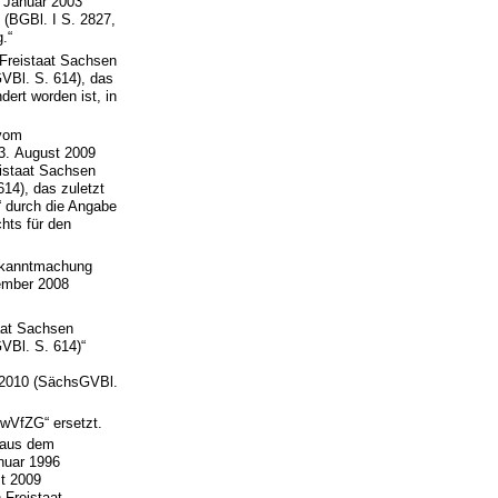
 Januar 2003
 (BGBl. I S. 2827,
.“
 Freistaat Sachsen
Bl. S. 614), das
ert worden ist, in
 vom
13. August 2009
eistaat Sachsen
4), das zuletzt
“ durch die Angabe
hts für den
Bekanntmachung
zember 2008
taat Sachsen
Bl. S. 614)“
 2010 (SächsGVBl.
wVfZG“ ersetzt.
r aus dem
nuar 1996
st 2009
 Freistaat