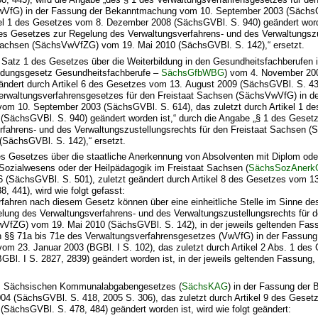
VfG) in der Fassung der Bekanntmachung vom 10. September 2003 (SächsG
kel 1 des Gesetzes vom 8. Dezember 2008 (SächsGVBl. S. 940) geändert worde
es Gesetzes zur Regelung des Verwaltungsverfahrens- und des Verwaltungsz
 Sachsen (SächsVwVfZG) vom 19. Mai 2010 (SächsGVBl. S. 142),“ ersetzt.
1 Satz 1 des Gesetzes über die Weiterbildung in den Gesundheitsfachberufen 
ldungsgesetz Gesundheitsfachberufe –
SächsGfbWBG
) vom 4. November 20
eändert durch Artikel 6 des Gesetzes vom 13. August 2009 (SächsGVBl. S. 438
erwaltungsverfahrensgesetzes für den Freistaat Sachsen (SächsVwVfG) in d
m 10. September 2003 (SächsGVBl. S. 614), das zuletzt durch Artikel 1 d
(SächsGVBl. S. 940) geändert worden ist,“ durch die Angabe „§ 1 des Geset
rfahrens- und des Verwaltungszustellungsrechts für den Freistaat Sachsen
(SächsGVBl. S. 142),“ ersetzt.
es Gesetzes über die staatliche Anerkennung von Absolventen mit Diplom ode
Sozialwesens oder der Heilpädagogik im Freistaat Sachsen (
SächsSozAnerk
 (SächsGVBl. S. 501), zuletzt geändert durch Artikel 8 des Gesetzes vom 1
, 441), wird wie folgt gefasst:
rfahren nach diesem Gesetz können über eine einheitliche Stelle im Sinne de
lung des Verwaltungsverfahrens- und des Verwaltungszustellungsrechts für d
fZG) vom 19. Mai 2010 (SächsGVBl. S. 142), in der jeweils geltenden Fass
n §§ 71a bis 71e des Verwaltungsverfahrensgesetzes (VwVfG) in der Fassung
m 23. Januar 2003 (BGBl. I S. 102), das zuletzt durch Artikel 2 Abs. 1 de
GBl. I S. 2827, 2839) geändert worden ist, in der jeweils geltenden Fassung,
des Sächsischen Kommunalabgabengesetzes (
SächsKAG
) in der Fassung der
04 (SächsGVBl. S. 418, 2005 S. 306), das zuletzt durch Artikel 9 des Gese
SächsGVBl. S. 478, 484) geändert worden ist, wird wie folgt geändert: