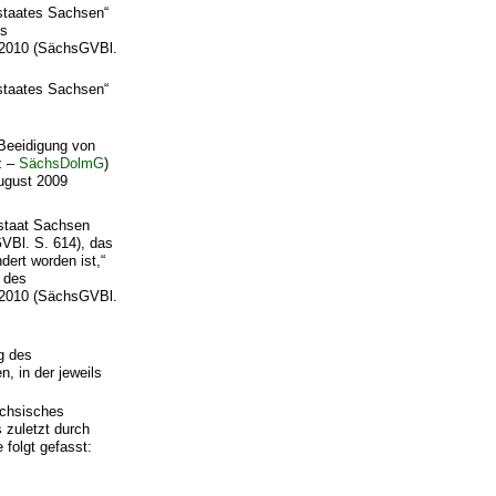
staates Sachsen“
es
 2010 (SächsGVBl.
staates Sachsen“
 Beeidigung von
z –
SächsDolmG
)
ugust 2009
istaat Sachsen
Bl. S. 614), das
ert worden ist,“
 des
 2010 (SächsGVBl.
g des
, in der jeweils
ächsisches
 zuletzt durch
 folgt gefasst: