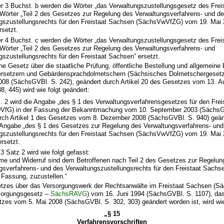
 3 Buchst. b werden die Wörter „das Verwaltungszustellungsgesetz des Frei
 Wörter „Teil 2 des Gesetzes zur Regelung des Verwaltungsverfahrens- und d
gszustellungsrechts für den Freistaat Sachsen (SächsVwVfZG) vom 19. Mai
rsetzt.
 4 Buchst. c werden die Wörter „das Verwaltungszustellungsgesetz des Frei
 Wörter „Teil 2 des Gesetzes zur Regelung des Verwaltungsverfahrens- und
gszustellungsrechts für den Freistaat Sachsen“ ersetzt.
e Gesetz über die staatliche Prüfung, öffentliche Bestellung und allgemeine
ersetzern und Gebärdensprachdolmetschern (Sächsisches Dolmetschergeset
008 (SächsGVBl. S. 242), geändert durch Artikel 20 des Gesetzes vom 13. A
, 445) wird wie folgt geändert:
s. 2 wird die Angabe „des § 1 des Verwaltungsverfahrensgesetzes für den Fre
VfG) in der Fassung der Bekanntmachung vom 10. September 2003 (SächsGV
urch Artikel 1 des Gesetzes vom 8. Dezember 2008 (SächsGVBl. S. 940) geänd
 Angabe „des § 1 des Gesetzes zur Regelung des Verwaltungsverfahrens- und
gszustellungsrechts für den Freistaat Sachsen (SächsVwVfZG) vom 19. Mai
ersetzt.
3 Satz 2 wird wie folgt gefasst:
e und Widerruf sind dem Betroffenen nach Teil 2 des Gesetzes zur Regelun
gsverfahrens- und des Verwaltungszustellungsrechts für den Freistaat Sachsen
 Fassung, zuzustellen.“
etzes über das Versorgungswerk der Rechtsanwälte im Freistaat Sachsen (S
sorgungsgesetz –
SächsRAVG
) vom 16. Juni 1994 (SächsGVBl. S. 1107), das
tzes vom 5. Mai 2008 (SächsGVBl. S. 302, 303) geändert worden ist, wird wie
„§ 15
Verfahrensvorschriften