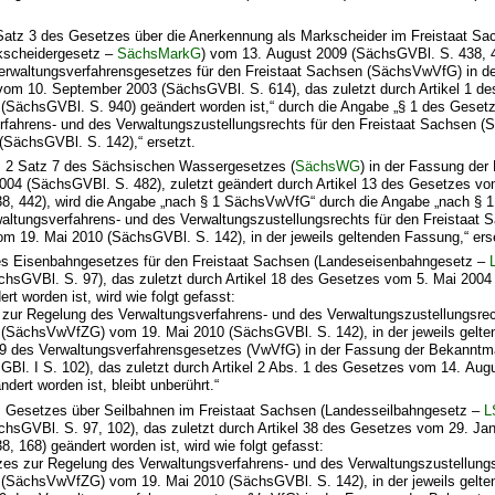
1 Satz 3 des Gesetzes über die Anerkennung als Markscheider im Freistaat Sa
kscheidergesetz –
SächsMarkG
) vom 13. August 2009 (SächsGVBl. S. 438, 4
erwaltungsverfahrensgesetzes für den Freistaat Sachsen (SächsVwVfG) in d
m 10. September 2003 (SächsGVBl. S. 614), das zuletzt durch Artikel 1 d
(SächsGVBl. S. 940) geändert worden ist,“ durch die Angabe „§ 1 des Geset
rfahrens- und des Verwaltungszustellungsrechts für den Freistaat Sachsen
(SächsGVBl. S. 142),“ ersetzt.
s. 2 Satz 7 des Sächsischen Wassergesetzes (
SächsWG
) in der Fassung de
004 (SächsGVBl. S. 482), zuletzt geändert durch Artikel 13 des Gesetzes v
8, 442), wird die Angabe „nach § 1 SächsVwVfG“ durch die Angabe „nach § 
altungsverfahrens- und des Verwaltungszustellungsrechts für den Freistaat 
 19. Mai 2010 (SächsGVBl. S. 142), in der jeweils geltenden Fassung,“ erse
des Eisenbahngesetzes für den Freistaat Sachsen (Landeseisenbahngesetz –
chsGVBl. S. 97), das zuletzt durch Artikel 18 des Gesetzes vom 5. Mai 200
rt worden ist, wird wie folgt gefasst:
 zur Regelung des Verwaltungsverfahrens- und des Verwaltungszustellungsrec
 (SächsVwVfZG) vom 19. Mai 2010 (SächsGVBl. S. 142), in der jeweils gelte
49 des Verwaltungsverfahrensgesetzes (VwVfG) in der Fassung der Bekann
GBl. I S. 102), das zuletzt durch Artikel 2 Abs. 1 des Gesetzes vom 14. Aug
dert worden ist, bleibt unberührt.“
es Gesetzes über Seilbahnen im Freistaat Sachsen (Landesseilbahngesetz –
L
chsGVBl. S. 97, 102), das zuletzt durch Artikel 38 des Gesetzes vom 29. Ja
, 168) geändert worden ist, wird wie folgt gefasst:
zes zur Regelung des Verwaltungsverfahrens- und des Verwaltungszustellungs
 (SächsVwVfZG) vom 19. Mai 2010 (SächsGVBl. S. 142), in der jeweils gelte