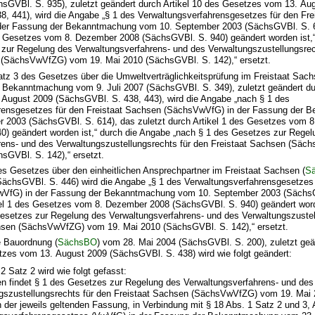
hsGVBl. S. 935), zuletzt geändert durch Artikel 10 des Gesetzes vom 13. Au
8, 441), wird die Angabe „§ 1 des Verwaltungsverfahrensgesetzes für den Fr
er Fassung der Bekanntmachung vom 10. September 2003 (SächsGVBl. S. 61
es Gesetzes vom 8. Dezember 2008 (SächsGVBl. S. 940) geändert worden ist,
 zur Regelung des Verwaltungsverfahrens- und des Verwaltungszustellungsrec
 (SächsVwVfZG) vom 19. Mai 2010 (SächsGVBl. S. 142),“ ersetzt.
Satz 3 des Gesetzes über die Umweltverträglichkeitsprüfung im Freistaat Sach
r Bekanntmachung vom 9. Juli 2007 (SächsGVBl. S. 349), zuletzt geändert dur
August 2009 (SächsGVBl. S. 438, 443), wird die Angabe „nach § 1 des
rensgesetzes für den Freistaat Sachsen (SächsVwVfG) in der Fassung der 
 2003 (SächsGVBl. S. 614), das zuletzt durch Artikel 1 des Gesetzes vom 
0) geändert worden ist,“ durch die Angabe „nach § 1 des Gesetzes zur Regel
rens- und des Verwaltungszustellungsrechts für den Freistaat Sachsen (Sä
sGVBl. S. 142),“ ersetzt.
des Gesetzes über den einheitlichen Ansprechpartner im Freistaat Sachsen (
S
SächsGVBl. S. 446) wird die Angabe „§ 1 des Verwaltungsverfahrensgesetzes 
VfG) in der Fassung der Bekanntmachung vom 10. September 2003 (SächsG
kel 1 des Gesetzes vom 8. Dezember 2008 (SächsGVBl. S. 940) geändert worde
esetzes zur Regelung des Verwaltungsverfahrens- und des Verwaltungszustel
hsen (SächsVwVfZG) vom 19. Mai 2010 (SächsGVBl. S. 142),“ ersetzt.
e Bauordnung (
SächsBO
) vom 28. Mai 2004 (SächsGVBl. S. 200), zuletzt geä
tzes vom 13. August 2009 (SächsGVBl. S. 438) wird wie folgt geändert:
2 Satz 2 wird wie folgt gefasst:
en findet § 1 des Gesetzes zur Regelung des Verwaltungsverfahrens- und des
gszustellungsrechts für den Freistaat Sachsen (SächsVwVfZG) vom 19. Mai
in der jeweils geltenden Fassung, in Verbindung mit § 18 Abs. 1 Satz 2 und 3,