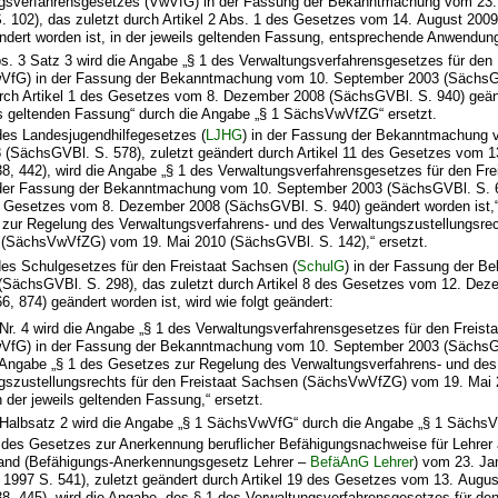
gsverfahrensgesetzes (VwVfG) in der Fassung der Bekanntmachung vom 23.
S. 102), das zuletzt durch Artikel 2 Abs. 1 des Gesetzes vom 14. August 2009
ndert worden ist, in der jeweils geltenden Fassung, entsprechende Anwendung
bs. 3 Satz 3 wird die Angabe „§ 1 des Verwaltungsverfahrensgesetzes für den
VfG) in der Fassung der Bekanntmachung vom 10. September 2003 (SächsGV
urch Artikel 1 des Gesetzes vom 8. Dezember 2008 (SächsGVBl. S. 940) geänd
ls geltenden Fassung“ durch die Angabe „§ 1 SächsVwVfZG“ ersetzt.
 des Landesjugendhilfegesetzes (
LJHG
) in der Fassung der Bekanntmachung
 (SächsGVBl. S. 578), zuletzt geändert durch Artikel 11 des Gesetzes vom 
8, 442), wird die Angabe „§ 1 des Verwaltungsverfahrensgesetzes für den Fr
er Fassung der Bekanntmachung vom 10. September 2003 (SächsGVBl. S. 61
es Gesetzes vom 8. Dezember 2008 (SächsGVBl. S. 940) geändert worden ist,
 zur Regelung des Verwaltungsverfahrens- und des Verwaltungszustellungsrec
 (SächsVwVfZG) vom 19. Mai 2010 (SächsGVBl. S. 142),“ ersetzt.
des Schulgesetzes für den Freistaat Sachsen (
SchulG
) in der Fassung der 
 (SächsGVBl. S. 298), das zuletzt durch Artikel 8 des Gesetzes vom 12. De
, 874) geändert worden ist, wird wie folgt geändert:
 Nr. 4 wird die Angabe „§ 1 des Verwaltungsverfahrensgesetzes für den Freis
VfG) in der Fassung der Bekanntmachung vom 10. September 2003 (SächsGV
 Angabe „§ 1 des Gesetzes zur Regelung des Verwaltungsverfahrens- und des
gszustellungsrechts für den Freistaat Sachsen (SächsVwVfZG) vom 19. Mai
n der jeweils geltenden Fassung,“ ersetzt.
 Halbsatz 2 wird die Angabe „§ 1 SächsVwVfG“ durch die Angabe „§ 1 SächsV
 1 des Gesetzes zur Anerkennung beruflicher Befähigungsnachweise für Lehre
and (Befähigungs-Anerkennungsgesetz Lehrer –
BefäAnG Lehrer
) vom 23. Ja
 1997 S. 541), zuletzt geändert durch Artikel 19 des Gesetzes vom 13. Augu
, 445), wird die Angabe „des § 1 des Verwaltungsverfahrensgesetzes für den