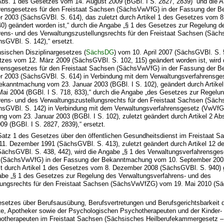
 Abs. 1 des Gesetzes vom 14. August 2009 (BGBl. I S. 2827, 2839)“ und die 
rensgesetzes für den Freistaat Sachsen (SächsVwVfG) in der Fassung der 
 2003 (SächsGVBl. S. 614), das zuletzt durch Artikel 1 des Gesetzes vom 
0) geändert worden ist,“ durch die Angabe „§ 1 des Gesetzes zur Regelung d
rens- und des Verwaltungszustellungsrechts für den Freistaat Sachsen (Sä
sGVBl. S. 142),“ ersetzt.
hsischen Disziplinargesetzes (
SächsDG
) vom 10. April 2007 (SächsGVBl. S. 
etzes vom 12. März 2009 (SächsGVBl. S. 102, 115) geändert worden ist, wird
rensgesetzes für den Freistaat Sachsen (SächsVwVfG) in der Fassung der 
 2003 (SächsGVBl. S. 614) in Verbindung mit dem Verwaltungsverfahrensge
ekanntmachung vom 23. Januar 2003 (BGBl. I S. 102), geändert durch Artikel
ai 2004 (BGBl. I S. 718, 833),“ durch die Angabe „des Gesetzes zur Regelu
rens- und des Verwaltungszustellungsrechts für den Freistaat Sachsen (Sä
hsGVBl. S. 142) in Verbindung mit dem Verwaltungsverfahrensgesetz (VwVfG
g vom 23. Januar 2003 (BGBl. I S. 102), zuletzt geändert durch Artikel 2 A
9 (BGBl. I S. 2827, 2839),“ ersetzt.
 Satz 1 des Gesetzes über den öffentlichen Gesundheitsdienst im Freistaat S
11. Dezember 1991 (SächsGVBl. S. 413), zuletzt geändert durch Artikel 12 
SächsGVBl. S. 438, 442), wird die Angabe „§ 1 des Verwaltungsverfahrensges
n (SächsVwVfG) in der Fassung der Bekanntmachung vom 10. September 20
tzt durch Artikel 1 des Gesetzes vom 8. Dezember 2008 (SächsGVBl. S. 940)
gabe „§ 1 des Gesetzes zur Regelung des Verwaltungsverfahrens- und des
lungsrechts für den Freistaat Sachsen (SächsVwVfZG) vom 19. Mai 2010 (S
esetzes über Berufsausübung, Berufsvertretungen und Berufsgerichtsbarkeit d
zte, Apotheker sowie der Psychologischen Psychotherapeuten und der Kinder-
otherapeuten im Freistaat Sachsen (Sächsisches Heilberufekammergesetz 