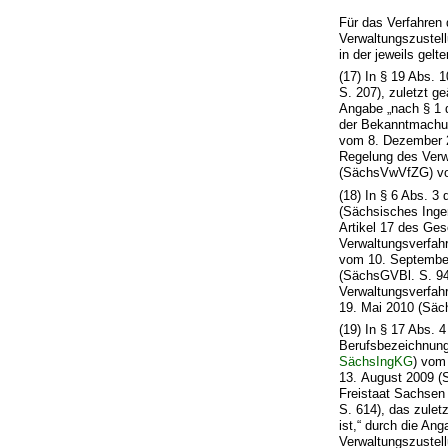
Für das Verfahren
Verwaltungszustel
in der jeweils gel
(17) In § 19 Abs. 
S. 207), zuletzt g
Angabe „nach § 1 
der Bekanntmachun
vom 8. Dezember 2
Regelung des Verw
(SächsVwVfZG) vom
(18) In § 6 Abs. 
(Sächsisches Inge
Artikel 17 des Ge
Verwaltungsverfah
vom 10. September
(SächsGVBl. S. 94
Verwaltungsverfah
19. Mai 2010 (Säch
(19) In § 17 Abs. 
Berufsbezeichnung
SächsIngKG
) vom
13. August 2009 (
Freistaat Sachse
S. 614), das zule
ist,“ durch die A
Verwaltungszustel