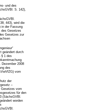
ns- und des
chsGVBl. S. 142),
SächsGVBl.
8, 443), wird die
 in der Fassung
1 des Gesetzes
des Gesetzes zur
Sachsen
ngenieur“
t geändert durch
 § 1 des
Bekanntmachung
8. Dezember 2008
ung des
chsVwVfZG) vom
hutz der
rgesetz –
es Gesetzes vom
nsgesetzes für den
03 (SächsGVBl.
 geändert worden
es
ächsGVBl.