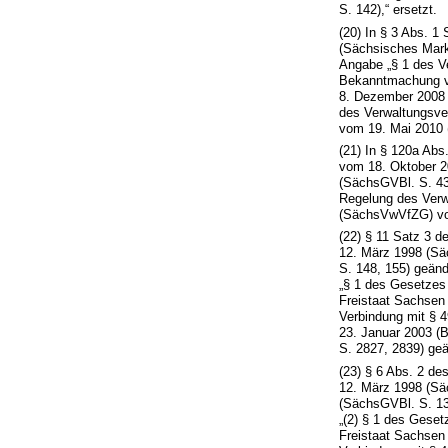
S. 142),“ ersetzt.
(20) In § 3 Abs. 
(Sächsisches Mar
Angabe „§ 1 des V
Bekanntmachung vo
8. Dezember 2008 
des Verwaltungsve
vom 19. Mai 2010 
(21) In § 120a Ab
vom 18. Oktober 2
(SächsGVBl. S. 43
Regelung des Verw
(SächsVwVfZG) vom
(22) § 11 Satz 3 
12. März 1998 (Sä
S. 148, 155) geände
„§ 1 des Gesetzes
Freistaat Sachsen
Verbindung mit § 
23. Januar 2003 (B
S. 2827, 2839) geän
(23) § 6 Abs. 2 d
12. März 1998 (Sä
(SächsGVBl. S. 138
„(2) § 1 des Geset
Freistaat Sachsen