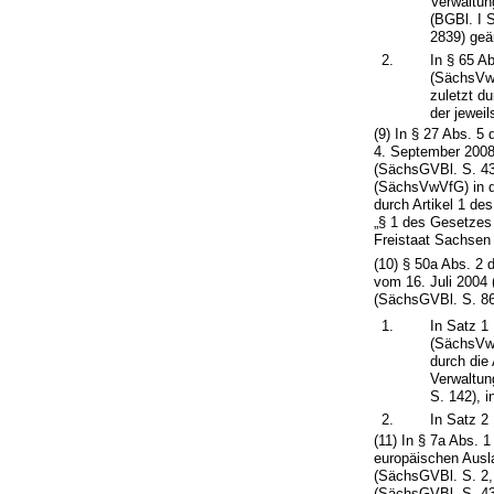
Verwaltun
(BGBl. I 
2839) geä
2.
In § 65 A
(SächsVw
zuletzt d
der jewei
(9) In § 27 Abs. 5
4. September 2008
(SächsGVBl. S. 43
(SächsVwVfG) in d
durch Artikel 1 d
„§ 1 des Gesetzes
Freistaat Sachsen
(10) § 50a Abs. 2 
vom 16. Juli 2004
(SächsGVBl. S. 866
1.
In Satz 1
(SächsVw
durch die
Verwaltun
S. 142), i
2.
In Satz 2
(11) In § 7a Abs.
europäischen Ausl
(SächsGVBl. S. 2,
(SächsGVBl. S. 438