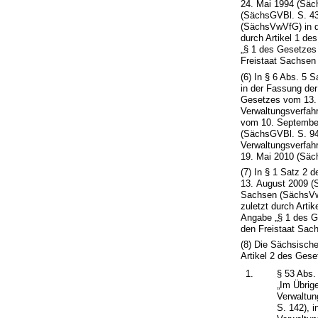
24. Mai 1994 (Säc
(SächsGVBl. S. 43
(SächsVwVfG) in d
durch Artikel 1 d
„§ 1 des Gesetzes
Freistaat Sachsen
(6) In § 6 Abs. 5 
in der Fassung de
Gesetzes vom 13. 
Verwaltungsverfah
vom 10. September
(SächsGVBl. S. 94
Verwaltungsverfah
19. Mai 2010 (Säch
(7) In § 1 Satz 2 
13. August 2009 (
Sachsen (SächsVw
zuletzt durch Arti
Angabe „§ 1 des G
den Freistaat Sac
(8) Die Sächsisch
Artikel 2 des Gese
1.
§ 53 Abs. 
„Im Übrig
Verwaltun
S. 142), 