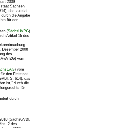
gust 2009
eistaat Sachsen
4), das zuletzt
“ durch die Angabe
hts für den
sen (
SächsUVPG
)
ch Artikel 15 des
Bekanntmachung
8. Dezember 2008
ung des
chsVwVfZG) vom
ächsEAG
) vom
für den Freistaat
VBl. S. 614), das
n ist,“ durch die
lungsrechts für
ndert durch
 2010 (SächsGVBl.
 Abs. 2 des