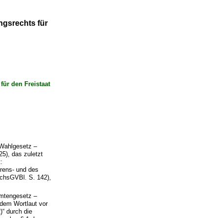
ngsrechts für
ür den Freistaat
 Wahlgesetz –
5), das zuletzt
:
hrens- und des
chsGVBl. S. 142),
amtengesetz –
dem Wortlaut vor
“ durch die