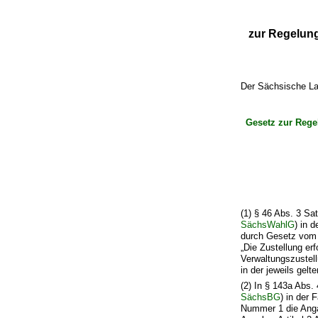
zur Regelung
Der Sächsische La
Gesetz zur Rege
(1) § 46 Abs. 3 S
SächsWahlG
) in 
durch Gesetz vom 2
„Die Zustellung er
Verwaltungszustel
in der jeweils gel
(2) In § 143a Abs
SächsBG
) in der
Nummer 1 die Anga