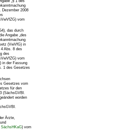
Angabe „§ 1 des
Bekanntmachung
8. Dezember 2008
es
chsVwVfZG) vom
54), das durch
 die Angabe „des
Bekanntmachung
setz (VwVfG) in
 4 Abs. 8 des
ng des
chsVwVfZG) vom
) in der Fassung
bs. 1 des Gesetzes
achsen
des Gesetzes vom
etzes für den
03 (SächsGVBl.
 geändert worden
ächsGVBl.
er Ärzte,
 und
–
SächsHKaG
) vom