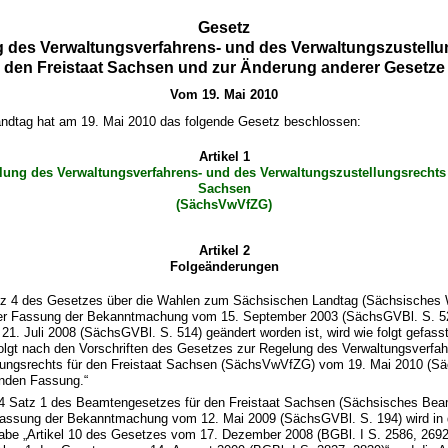
Gesetz
 des Verwaltungsverfahrens- und des Verwaltungszustellu
den Freistaat Sachsen und zur Änderung anderer Gesetze
Vom 19. Mai 2010
ndtag hat am 19. Mai 2010 das folgende Gesetz beschlossen:
Artikel 1
lung des Verwaltungsverfahrens- und des Verwaltungszustellungsrechts f
Sachsen
(SächsVwVfZG)
Artikel 2
Folgeänderungen
atz 4 des Gesetzes über die Wahlen zum Sächsischen Landtag (Sächsisches
der Fassung der Bekanntmachung vom 15. September 2003 (SächsGVBl. S. 52
1. Juli 2008 (SächsGVBl. S. 514) geändert worden ist, wird wie folgt gefasst
folgt nach den Vorschriften des Gesetzes zur Regelung des Verwaltungsverfa
lungsrechts für den Freistaat Sachsen (SächsVwVfZG) vom 19. Mai 2010 (Sä
tenden Fassung.“
. 4 Satz 1 des Beamtengesetzes für den Freistaat Sachsen (Sächsisches Be
 Fassung der Bekanntmachung vom 12. Mai 2009 (SächsGVBl. S. 194) wird in 
be „Artikel 10 des Gesetzes vom 17. Dezember 2008 (BGBl. I S. 2586, 2692)