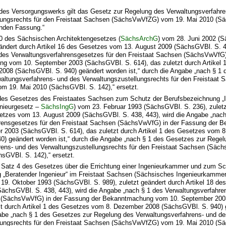
 des Versorgungswerks gilt das Gesetz zur Regelung des Verwaltungsverfahre
lungsrechts für den Freistaat Sachsen (SächsVwVfZG) vom 19. Mai 2010 (Sä
tenden Fassung.“
10 des Sächsischen Architektengesetzes (
SächsArchG
) vom 28. Juni 2002 (
eändert durch Artikel 16 des Gesetzes vom 13. August 2009 (SächsGVBl. S. 43
des Verwaltungsverfahrensgesetzes für den Freistaat Sachsen (SächsVwVfG)
g vom 10. September 2003 (SächsGVBl. S. 614), das zuletzt durch Artikel 
008 (SächsGVBl. S. 940) geändert worden ist,“ durch die Angabe „nach § 1 
altungsverfahrens- und des Verwaltungszustellungsrechts für den Freistaat 
 19. Mai 2010 (SächsGVBl. S. 142),“ ersetzt.
3 des Gesetzes des Freistaates Sachsen zum Schutz der Berufsbezeichnung „I
nieurgesetz –
SächsIngG
) vom 23. Februar 1993 (SächsGVBl. S. 236), zuletz
setzes vom 13. August 2009 (SächsGVBl. S. 438, 443), wird die Angabe „nach
rensgesetzes für den Freistaat Sachsen (SächsVwVfG) in der Fassung der 
 2003 (SächsGVBl. S. 614), das zuletzt durch Artikel 1 des Gesetzes vom 
0) geändert worden ist,“ durch die Angabe „nach § 1 des Gesetzes zur Regel
rens- und des Verwaltungszustellungsrechts für den Freistaat Sachsen (Sä
sGVBl. S. 142),“ ersetzt.
4 Satz 4 des Gesetzes über die Errichtung einer Ingenieurkammer und zum Sc
 „Beratender Ingenieur“ im Freistaat Sachsen (Sächsisches Ingenieurkamme
 19. Oktober 1993 (SächsGVBl. S. 989), zuletzt geändert durch Artikel 18 d
SächsGVBl. S. 438, 443), wird die Angabe „nach § 1 des Verwaltungsverfahre
n (SächsVwVfG) in der Fassung der Bekanntmachung vom 10. September 20
tzt durch Artikel 1 des Gesetzes vom 8. Dezember 2008 (SächsGVBl. S. 940)
ngabe „nach § 1 des Gesetzes zur Regelung des Verwaltungsverfahrens- und d
lungsrechts für den Freistaat Sachsen (SächsVwVfZG) vom 19. Mai 2010 (S