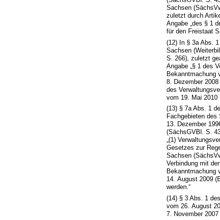
Sachsen (SächsVw
zuletzt durch Arti
Angabe „des § 1 d
für den Freistaat
(12) In § 3a Abs. 
Sachsen (Weiterbi
S. 266), zuletzt g
Angabe „§ 1 des V
Bekanntmachung vo
8. Dezember 2008 
des Verwaltungsve
vom 19. Mai 2010 
(13) § 7a Abs. 1 d
Fachgebieten des 
13. Dezember 1996
(SächsGVBl. S. 438
„(1) Verwaltungsve
Gesetzes zur Rege
Sachsen (SächsVwV
Verbindung mit de
Bekanntmachung vo
14. August 2009 (B
werden.“
(14) § 3 Abs. 1 
vom 26. August 20
7. November 2007 (