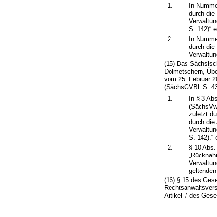
1.
In Nummer
durch die
Verwaltun
S. 142)“ e
2.
In Nummer
durch die
Verwaltun
(15) Das Sächsisch
Dolmetschern, Üb
vom 25. Februar 2
(SächsGVBl. S. 438
1.
In § 3 Ab
(SächsVw
zuletzt d
durch die
Verwaltun
S. 142),“ 
2.
§ 10 Abs. 
„Rücknahm
Verwaltun
geltenden
(16) § 15 des Ges
Rechtsanwaltsver
Artikel 7 des Gese