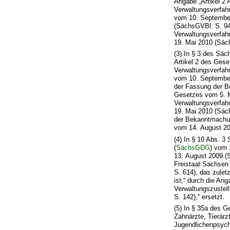
Angabe „Artikel 2
Verwaltungsverfah
vom 10. September
(SächsGVBl. S. 94
Verwaltungsverfah
19. Mai 2010 (Säch
(3) In § 3 des Säc
Artikel 2 des Ges
Verwaltungsverfah
vom 10. September
der Fassung der B
Gesetzes vom 5. M
Verwaltungsverfah
19. Mai 2010 (Säc
der Bekanntmachun
vom 14. August 200
(4) In § 10 Abs. 3
(
SächsGDG
) vom 
13. August 2009 (
Freistaat Sachse
S. 614), das zule
ist,“ durch die An
Verwaltungszustel
S. 142),“ ersetzt.
(5) In § 35a des G
Zahnärzte, Tierär
Jugendlichenpsych