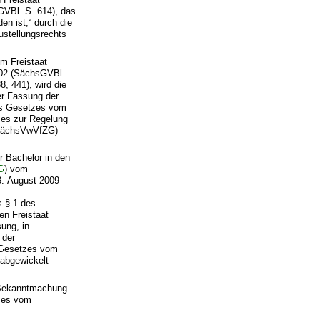
VBl. S. 614), das
n ist,“ durch die
ustellungsrechts
im Freistaat
02 (SächsGVBl.
, 441), wird die
er Fassung der
es Gesetzes vom
zes zur Regelung
 (SächsVwVfZG)
r Bachelor in den
G
) vom
3. August 2009
s § 1 des
en Freistaat
ung, in
 der
s Gesetzes vom
 abgewickelt
 Bekanntmachung
tzes vom