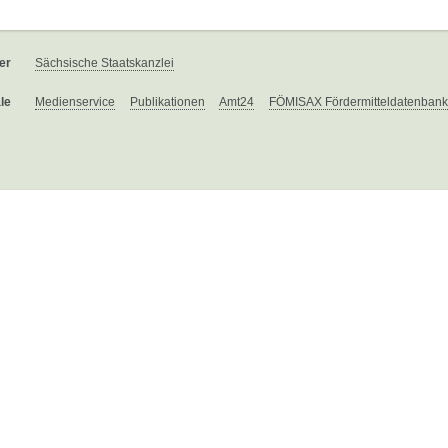
er
Sächsische Staatskanzlei
le
Medienservice
Publikationen
Amt24
FÖMISAX Fördermitteldatenbank